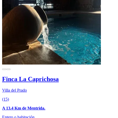
Finca La Caprichosa
Villa del Prado
(15)
A 13.4 Km de Mentrida.
Entero o habitación