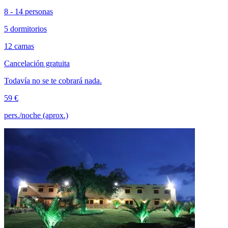
8 - 14 personas
5 dormitorios
12 camas
Cancelación gratuita
Todavía no se te cobrará nada.
59 €
pers./noche (aprox.)