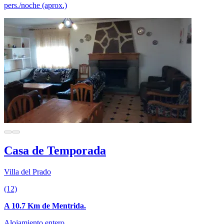
pers./noche (aprox.)
Casa de Temporada
Villa del Prado
(12)
A 10.7 Km de Mentrida.
Alojamiento entero