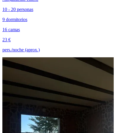
10 - 20 personas
9 dormitorios
16 camas
23 €
pers./noche (aprox.)