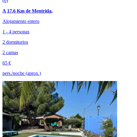
(0)
A 17.6 Km de Mentrida.
Alojamiento entero
1 - 4 personas
2 dormitorios
2 camas
65 €
pers./noche (aprox.)