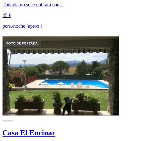
Todavía no se te cobrará nada.
45 €
pers./noche (aprox.)
Casa El Encinar