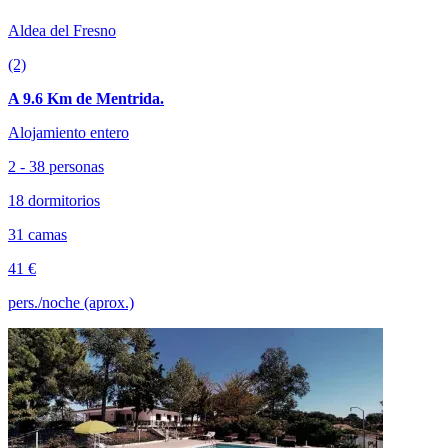
Aldea del Fresno
(2)
A 9.6 Km de Mentrida.
Alojamiento entero
2 - 38 personas
18 dormitorios
31 camas
41 €
pers./noche (aprox.)