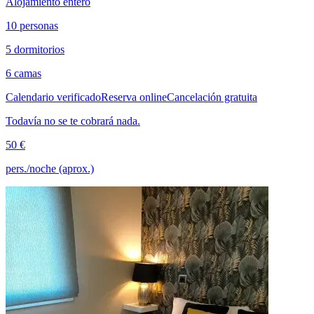
Alojamiento entero
10 personas
5 dormitorios
6 camas
Calendario verificado
Reserva online
Cancelación gratuita
Todavía no se te cobrará nada.
50 €
pers./noche (aprox.)