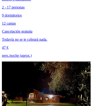
2 - 17 personas
9 dormitorios
12 camas
Cancelación gratuita
Todavía no se te cobrará nada.
47 €
pers./noche (aprox.)