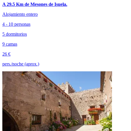
A 29.5 Km de Mesones de Isuela.
Alojamiento entero
4 - 10 personas
5 dormitorios
9 camas
26 €
pers./noche (aprox.)