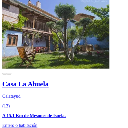
Casa La Abuela
Calatayud
(13)
A 15.1 Km de Mesones de Isuela.
Entero o habitación