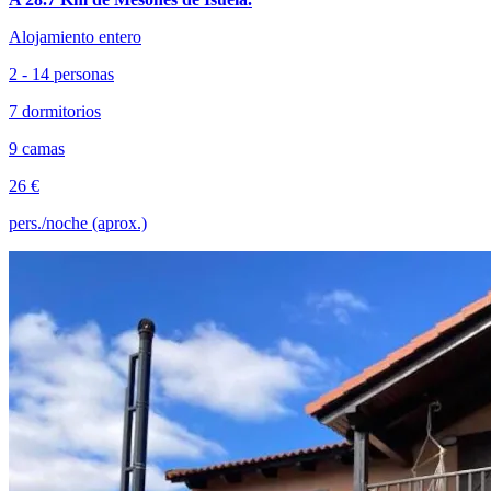
Alojamiento entero
2 - 14 personas
7 dormitorios
9 camas
26 €
pers./noche (aprox.)