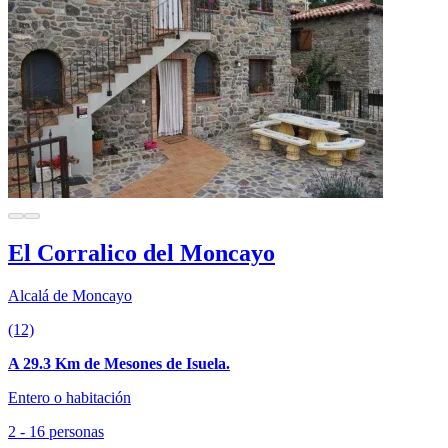
El Corralico del Moncayo
Alcalá de Moncayo
(12)
A 29.3 Km de Mesones de Isuela.
Entero o habitación
2 - 16 personas