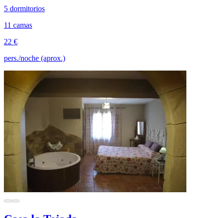
5 dormitorios
11 camas
22 €
pers./noche (aprox.)