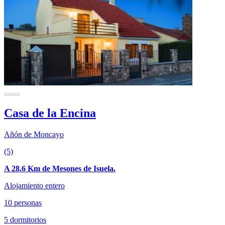
Casa de la Encina
Añón de Moncayo
(5)
A 28.6 Km de Mesones de Isuela.
Alojamiento entero
10 personas
5 dormitorios