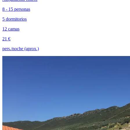
8 - 15 personas
5 dormitorios
12 camas
21 €
pers./noche (aprox.)