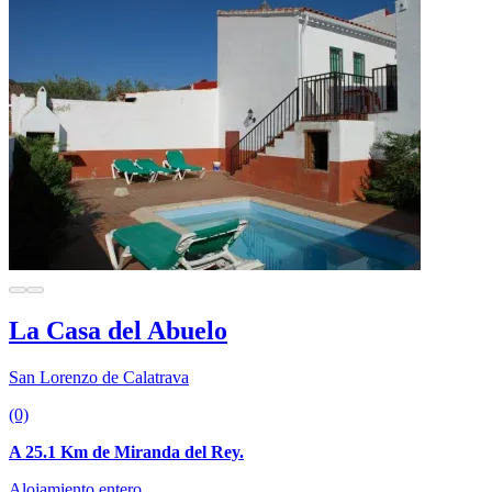
La Casa del Abuelo
San Lorenzo de Calatrava
(0)
A 25.1 Km de Miranda del Rey.
Alojamiento entero