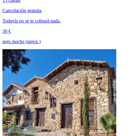
15 camas
Cancelación gratuita
Todavía no se te cobrará nada.
30 €
pers./noche (aprox.)