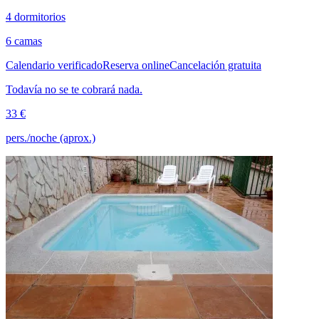
4 dormitorios
6 camas
Calendario verificado
Reserva online
Cancelación gratuita
Todavía no se te cobrará nada.
33 €
pers./noche (aprox.)