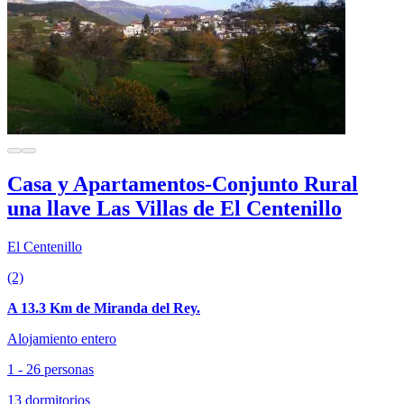
Casa y Apartamentos-Conjunto Rural
una llave Las Villas de El Centenillo
El Centenillo
(2)
A 13.3 Km de Miranda del Rey.
Alojamiento entero
1 - 26 personas
13 dormitorios