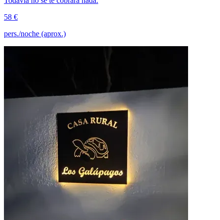
Todavía no se te cobrará nada.
58 €
pers./noche (aprox.)