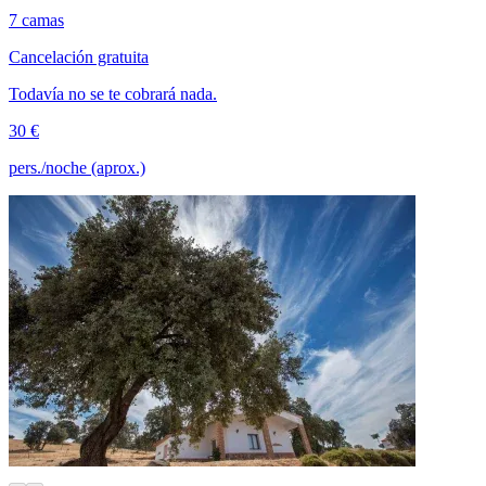
7 camas
Cancelación gratuita
Todavía no se te cobrará nada.
30 €
pers./noche (aprox.)