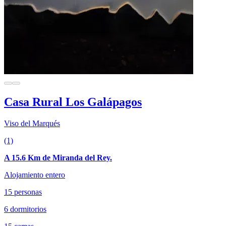
Casa Rural Los Galápagos
Viso del Marqués
(1)
A 15.6 Km de Miranda del Rey.
Alojamiento entero
15 personas
6 dormitorios