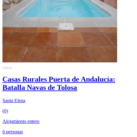
Casas Rurales Puerta de Andalucía:
Batalla Navas de Tolosa
Santa Elena
(0)
Alojamiento entero
6 personas