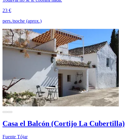
23 €
pers./noche (aprox.)
Casa el Balcón (Cortijo La Cubertilla)
Fuente Tójar