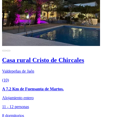
Casa rural Cristo de Chircales
Valdepeñas de Jaén
(10)
A 7.2 Km de Fuensanta de Martos.
Alojamiento entero
11 - 12 personas
8 dormitorios