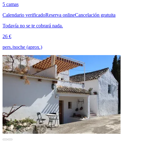
5 camas
Calendario verificado
Reserva online
Cancelación gratuita
Todavía no se te cobrará nada.
26 €
pers./noche (aprox.)