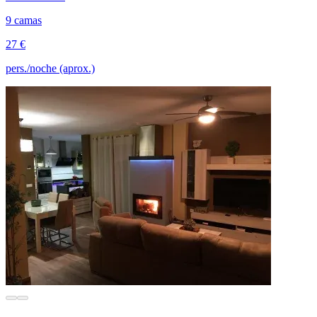
9 camas
27 €
pers./noche (aprox.)