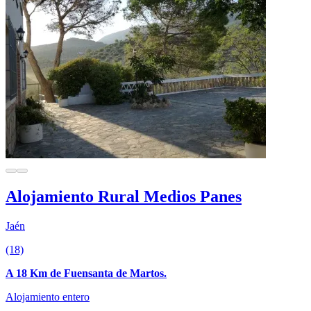
Alojamiento Rural Medios Panes
Jaén
(18)
A 18 Km de Fuensanta de Martos.
Alojamiento entero