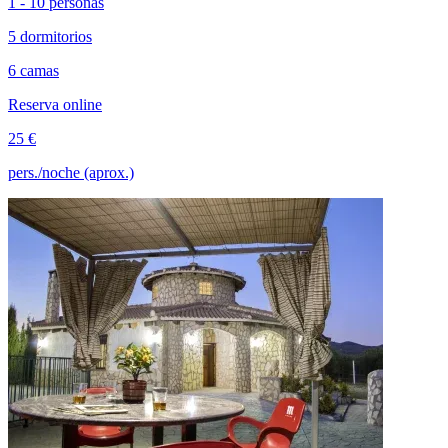
1 - 10 personas
5 dormitorios
6 camas
Reserva online
25 €
pers./noche (aprox.)