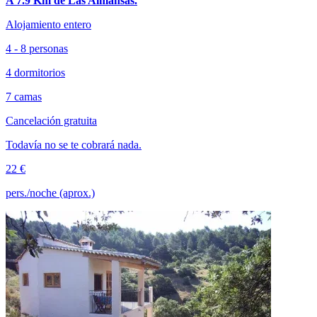
A 7.9 Km de Las Almansas.
Alojamiento entero
4 - 8 personas
4 dormitorios
7 camas
Cancelación gratuita
Todavía no se te cobrará nada.
22 €
pers./noche (aprox.)