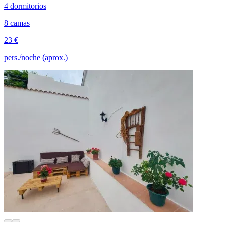
4 dormitorios
8 camas
23 €
pers./noche (aprox.)