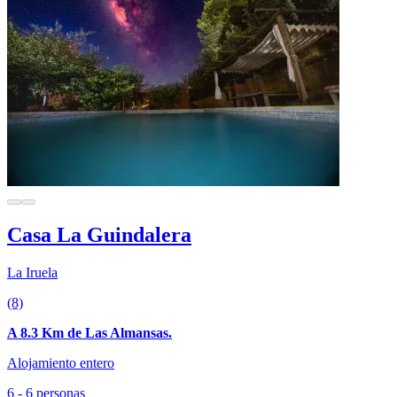
Casa La Guindalera
La Iruela
(8)
A 8.3 Km de Las Almansas.
Alojamiento entero
6 - 6 personas