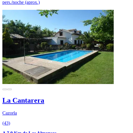
pers./noche (aprox.)
La Cantarera
Cazorla
(43)