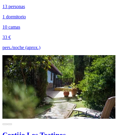
13 personas
1 dormitorio
10 camas
33 €
pers./noche (aprox.)