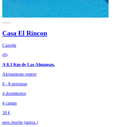
Casa El Rincon
Cazorla
(0)
A 8.3 Km de Las Almansas.
Alojamiento entero
8 - 8 personas
4 dormitorios
4 camas
30 €
pers./noche (aprox.)