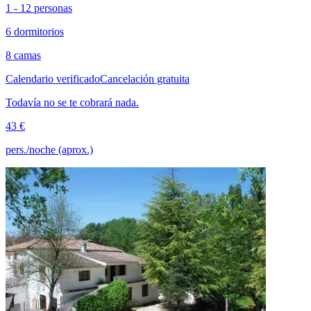
1 - 12 personas
6 dormitorios
8 camas
Calendario verificado
Cancelación gratuita
Todavía no se te cobrará nada.
43 €
pers./noche (aprox.)