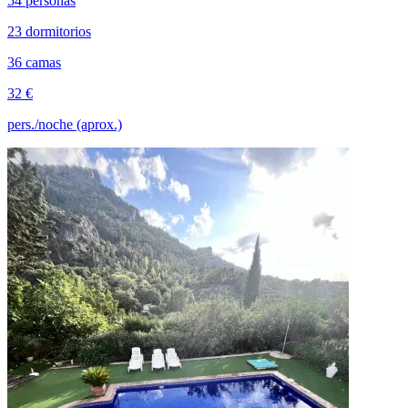
54 personas
23 dormitorios
36 camas
32 €
pers./noche (aprox.)