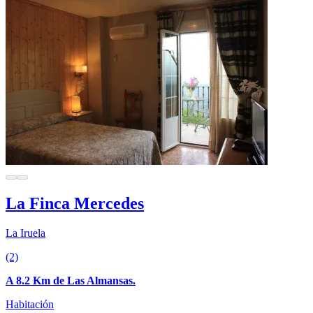
La Finca Mercedes
La Iruela
(2)
A 8.2 Km de Las Almansas.
Habitación