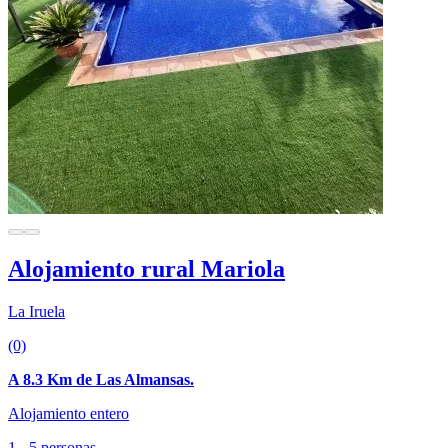
Alojamiento rural Mariola
La Iruela
(0)
A 8.3 Km de Las Almansas.
Alojamiento entero
1 - 5 personas