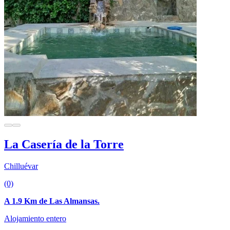
La Casería de la Torre
Chilluévar
(0)
A 1.9 Km de Las Almansas.
Alojamiento entero