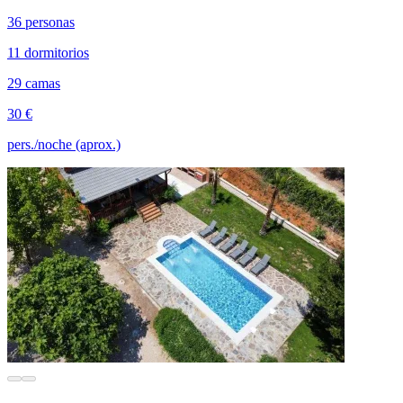
36 personas
11 dormitorios
29 camas
30 €
pers./noche (aprox.)