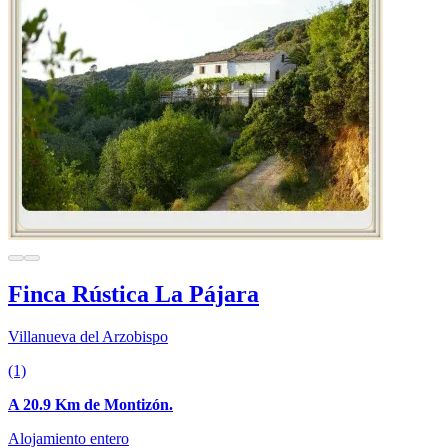
Finca Rústica La Pájara
Villanueva del Arzobispo
(1)
A 20.9 Km de Montizón.
Alojamiento entero