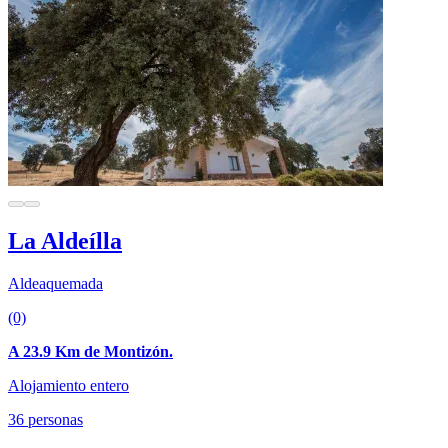
La Aldeílla
Aldeaquemada
(0)
A 23.9 Km de Montizón.
Alojamiento entero
36 personas