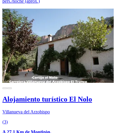
pers./noche (aprox.)
Alojamiento turístico El Nolo
Villanueva del Arzobispo
(3)
A 27.1 Km de Montizón.