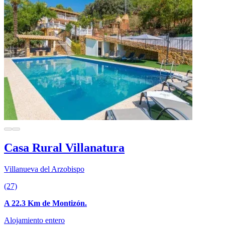
Casa Rural Villanatura
Villanueva del Arzobispo
(27)
A 22.3 Km de Montizón.
Alojamiento entero