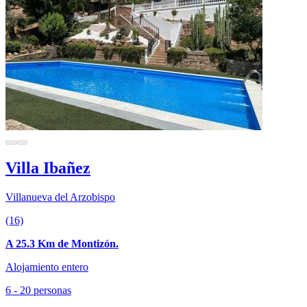
Villa Ibañez
Villanueva del Arzobispo
(16)
A 25.3 Km de Montizón.
Alojamiento entero
6 - 20 personas