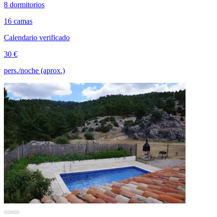
8 dormitorios
16 camas
Calendario verificado
30 €
pers./noche (aprox.)