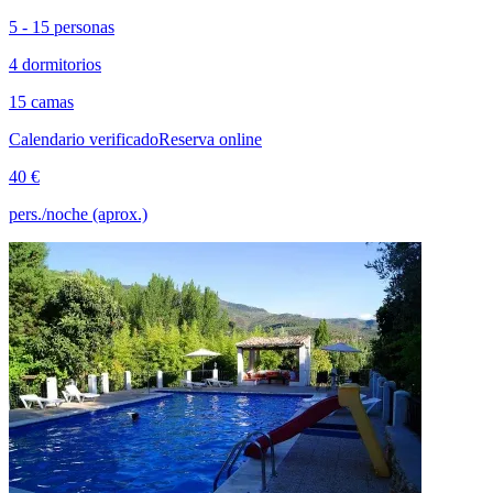
5 - 15 personas
4 dormitorios
15 camas
Calendario verificado
Reserva online
40 €
pers./noche (aprox.)