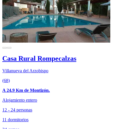
Casa Rural Rompecalzas
Villanueva del Arzobispo
(68)
A 24.9 Km de Montizón.
Alojamiento entero
12 - 24 personas
11 dormitorios