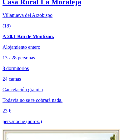
Casa Rural La Moraleja
Villanueva del Arzobispo
(18)
A 20.1 Km de Montizón.
Alojamiento entero
13 - 28 personas
8 dormitorios
24 camas
Cancelación gratuita
Todavía no se te cobrará nada.
23 €
pers./noche (aprox.)