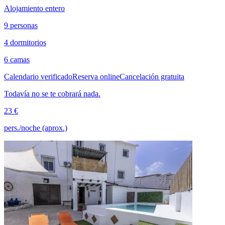
Alojamiento entero
9 personas
4 dormitorios
6 camas
Calendario verificado
Reserva online
Cancelación gratuita
Todavía no se te cobrará nada.
23 €
pers./noche (aprox.)