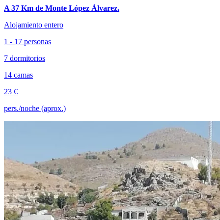
A 37 Km de Monte López Álvarez.
Alojamiento entero
1 - 17 personas
7 dormitorios
14 camas
23 €
pers./noche (aprox.)