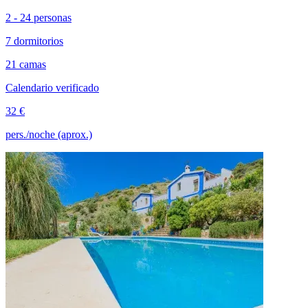
2 - 24 personas
7 dormitorios
21 camas
Calendario verificado
32 €
pers./noche (aprox.)