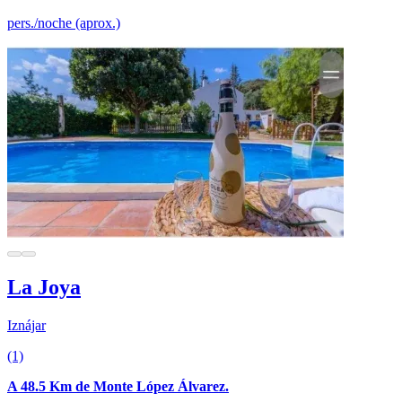
pers./noche (aprox.)
La Joya
Iznájar
(1)
A 48.5 Km de Monte López Álvarez.