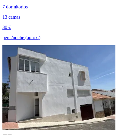
7 dormitorios
13 camas
30 €
pers./noche (aprox.)