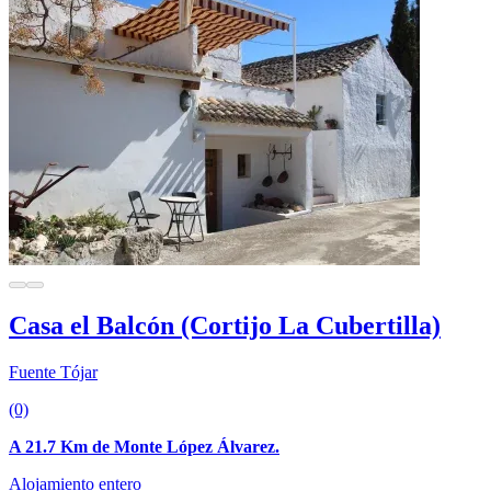
Casa el Balcón (Cortijo La Cubertilla)
Fuente Tójar
(0)
A 21.7 Km de Monte López Álvarez.
Alojamiento entero