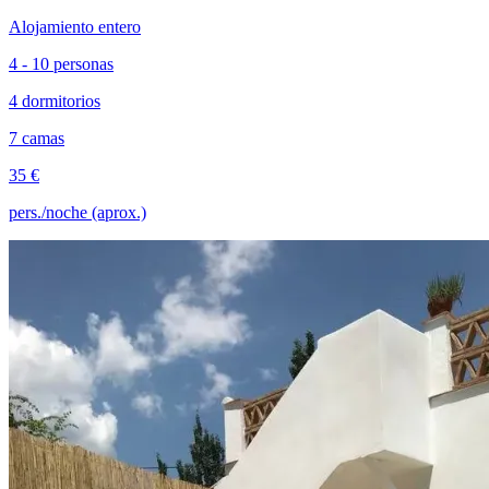
Alojamiento entero
4 - 10 personas
4 dormitorios
7 camas
35 €
pers./noche (aprox.)