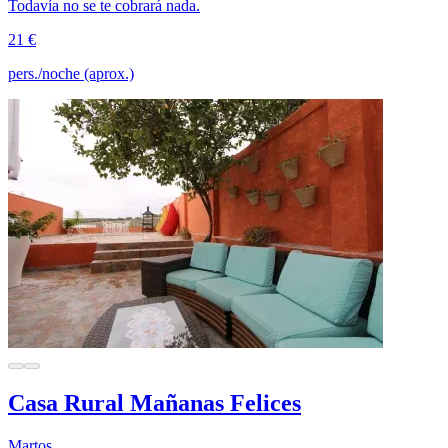
Todavía no se te cobrará nada.
21 €
pers./noche (aprox.)
Casa Rural Mañanas Felices
Martos