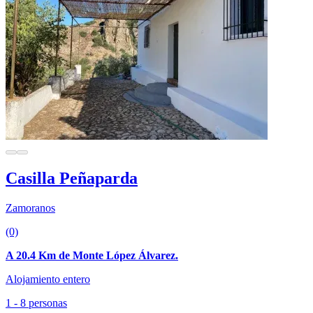
Casilla Peñaparda
Zamoranos
(0)
A 20.4 Km de Monte López Álvarez.
Alojamiento entero
1 - 8 personas