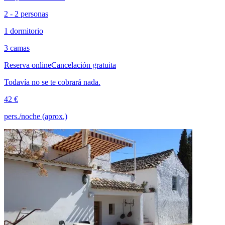
2 - 2 personas
1 dormitorio
3 camas
Reserva online
Cancelación gratuita
Todavía no se te cobrará nada.
42 €
pers./noche (aprox.)