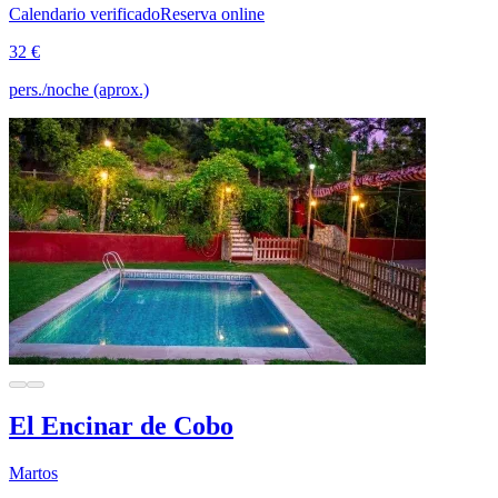
Calendario verificado
Reserva online
32 €
pers./noche (aprox.)
El Encinar de Cobo
Martos