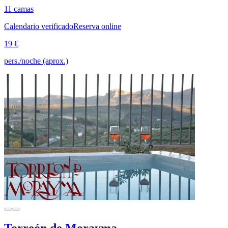
11 camas
Calendario verificado
Reserva online
19 €
pers./noche (aprox.)
Torreón de Morayma