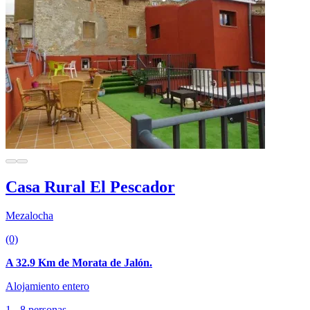
Casa Rural El Pescador
Mezalocha
(0)
A 32.9 Km de Morata de Jalón.
Alojamiento entero
1 - 8 personas