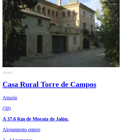
Casa Rural Torre de Campos
Ainzón
(50)
A 37.6 Km de Morata de Jalón.
Alojamiento entero