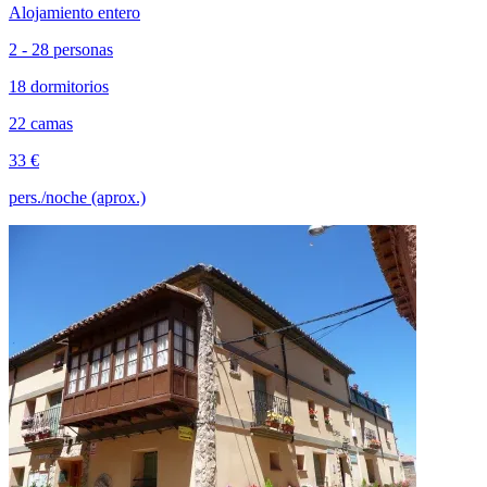
Alojamiento entero
2 - 28 personas
18 dormitorios
22 camas
33 €
pers./noche (aprox.)