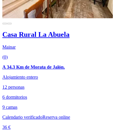
Casa Rural La Abuela
Mainar
(0)
A 34.3 Km de Morata de Jalón.
Alojamiento entero
12 personas
6 dormitorios
9 camas
Calendario verificado
Reserva online
36 €