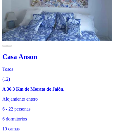
Casa Anson
Tosos
(12)
A 36.3 Km de Morata de Jalón.
Alojamiento entero
6 - 22 personas
6 dormitorios
19 camas