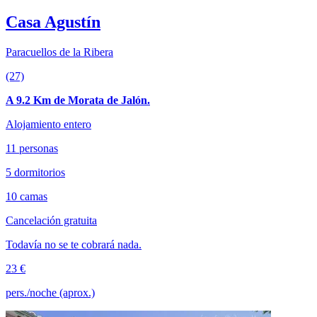
Casa Agustín
Paracuellos de la Ribera
(27)
A 9.2 Km de Morata de Jalón.
Alojamiento entero
11 personas
5 dormitorios
10 camas
Cancelación gratuita
Todavía no se te cobrará nada.
23 €
pers./noche (aprox.)