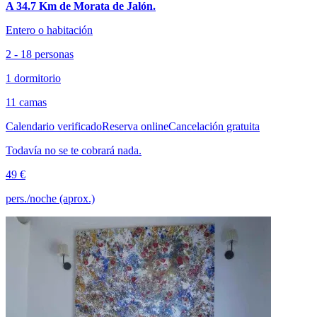
A 34.7 Km de Morata de Jalón.
Entero o habitación
2 - 18 personas
1 dormitorio
11 camas
Calendario verificado
Reserva online
Cancelación gratuita
Todavía no se te cobrará nada.
49 €
pers./noche (aprox.)