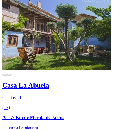
Casa La Abuela
Calatayud
(13)
A 11.7 Km de Morata de Jalón.
Entero o habitación