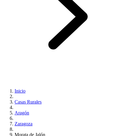
Inicio
Casas Rurales
Aragón
Zaragoza
Morata de Jalón