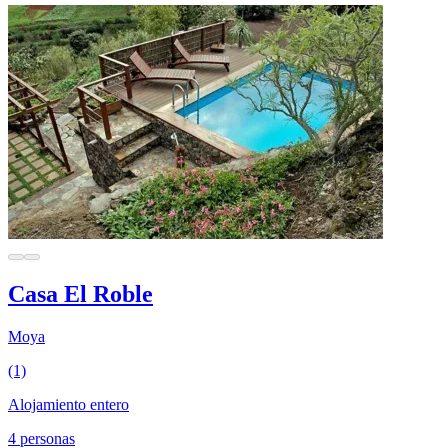
Casa El Roble
Moya
(1)
Alojamiento entero
4 personas