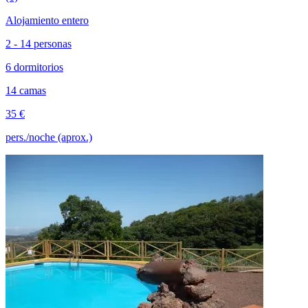
Alojamiento entero
2 - 14 personas
6 dormitorios
14 camas
35 €
pers./noche (aprox.)