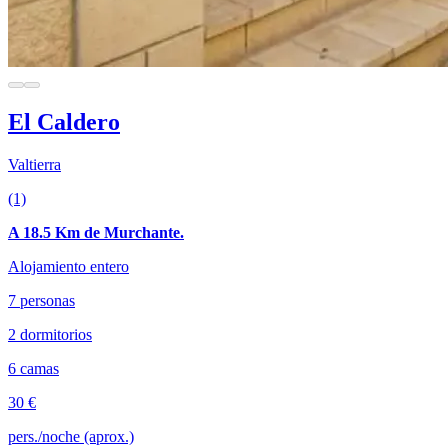
El Caldero
Valtierra
(1)
A 18.5 Km de Murchante.
Alojamiento entero
7 personas
2 dormitorios
6 camas
30 €
pers./noche (aprox.)