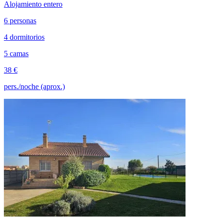
Alojamiento entero
6 personas
4 dormitorios
5 camas
38 €
pers./noche (aprox.)