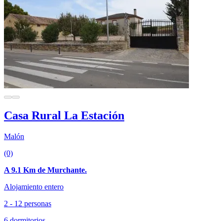
Casa Rural La Estación
Malón
(0)
A 9.1 Km de Murchante.
Alojamiento entero
2 - 12 personas
6 dormitorios