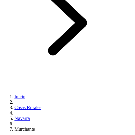
Inicio
Casas Rurales
Navarra
Murchante