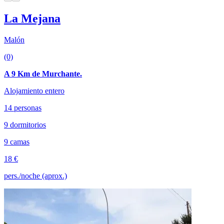
La Mejana
Malón
(0)
A 9 Km de Murchante.
Alojamiento entero
14 personas
9 dormitorios
9 camas
18 €
pers./noche (aprox.)