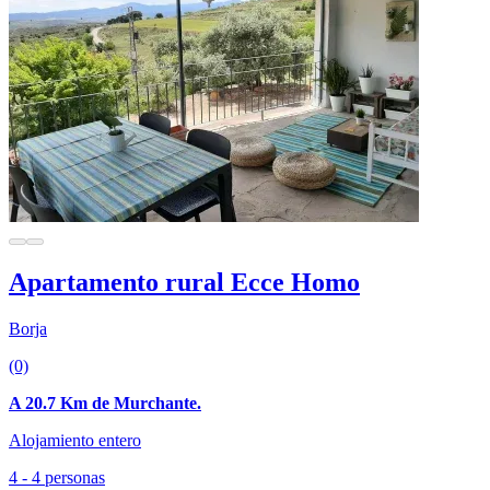
Apartamento rural Ecce Homo
Borja
(0)
A 20.7 Km de Murchante.
Alojamiento entero
4 - 4 personas