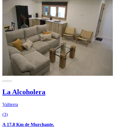
La Alcoholera
Valtierra
(3)
A 17.8 Km de Murchante.