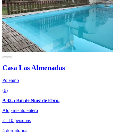
Casa Las Almenadas
Poleñino
(6)
A 43.5 Km de Nuez de Ebro.
Alojamiento entero
2 - 10 personas
4 dormitorios