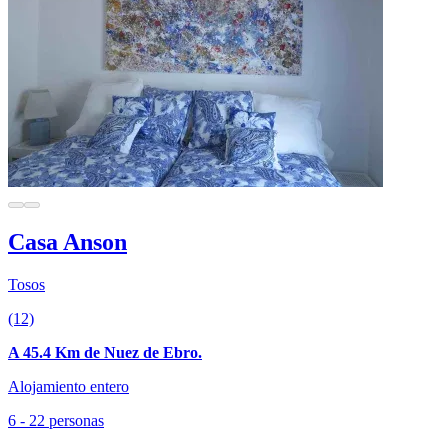
Casa Anson
Tosos
(12)
A 45.4 Km de Nuez de Ebro.
Alojamiento entero
6 - 22 personas