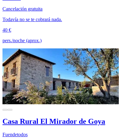
Cancelación gratuita
Todavía no se te cobrará nada.
40 €
pers./noche (aprox.)
Casa Rural El Mirador de Goya
Fuendetodos