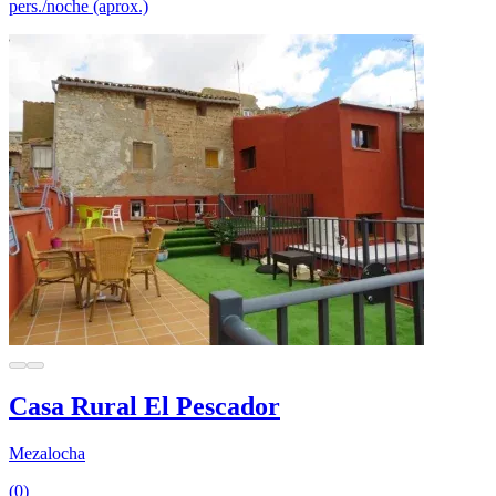
pers./noche (aprox.)
Casa Rural El Pescador
Mezalocha
(0)