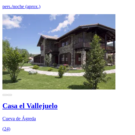
pers./noche (aprox.)
Casa el Vallejuelo
Cueva de Ágreda
(24)