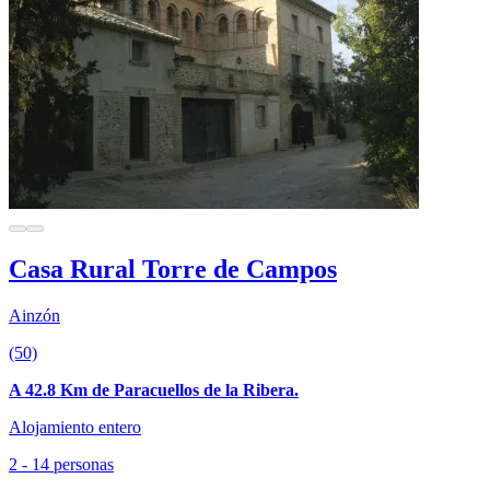
Casa Rural Torre de Campos
Ainzón
(50)
A 42.8 Km de Paracuellos de la Ribera.
Alojamiento entero
2 - 14 personas