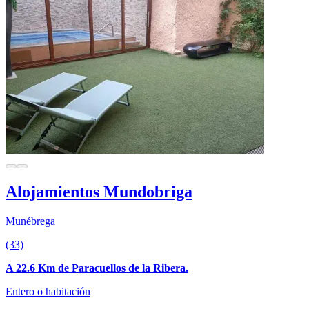
Alojamientos Mundobriga
Munébrega
(33)
A 22.6 Km de Paracuellos de la Ribera.
Entero o habitación