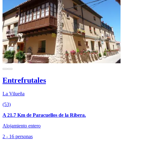
Entrefrutales
La Vilueña
(53)
A 21.7 Km de Paracuellos de la Ribera.
Alojamiento entero
2 - 16 personas