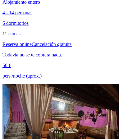
Alojamiento entero
4 - 14 personas
6 dormitorios
11 camas
Reserva online
Cancelación gratuita
Todavía no se te cobrará nada.
50 €
pers./noche (aprox.)