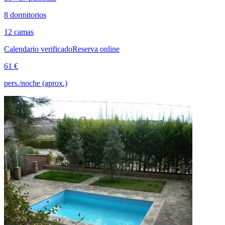
8 dormitorios
12 camas
Calendario verificado
Reserva online
61 €
pers./noche (aprox.)