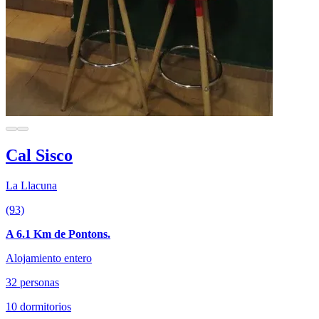
Cal Sisco
La Llacuna
(93)
A 6.1 Km de Pontons.
Alojamiento entero
32 personas
10 dormitorios