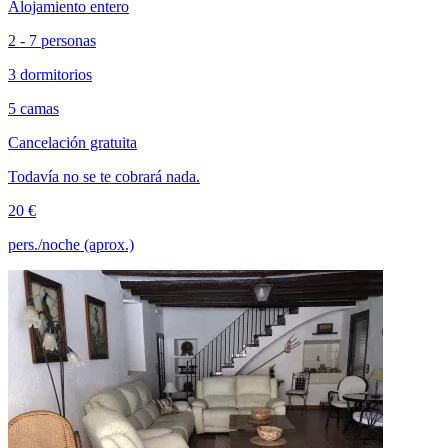
Alojamiento entero
2 - 7 personas
3 dormitorios
5 camas
Cancelación gratuita
Todavía no se te cobrará nada.
20 €
pers./noche (aprox.)