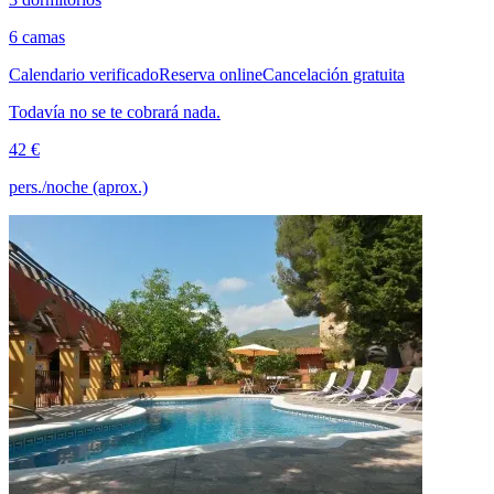
6 camas
Calendario verificado
Reserva online
Cancelación gratuita
Todavía no se te cobrará nada.
42 €
pers./noche (aprox.)