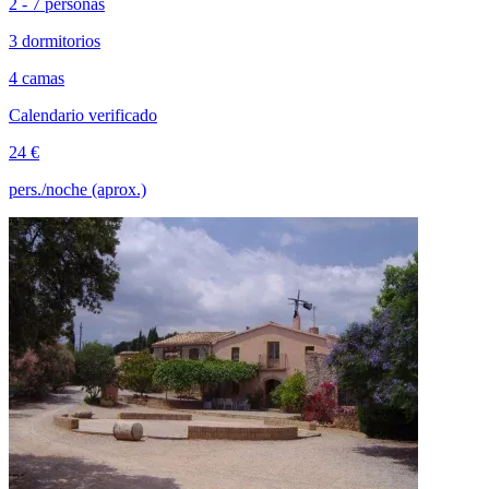
2 - 7 personas
3 dormitorios
4 camas
Calendario verificado
24 €
pers./noche (aprox.)