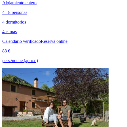
Alojamiento entero
4 - 8 personas
4 dormitorios
4 camas
Calendario verificado
Reserva online
88 €
pers./noche (aprox.)