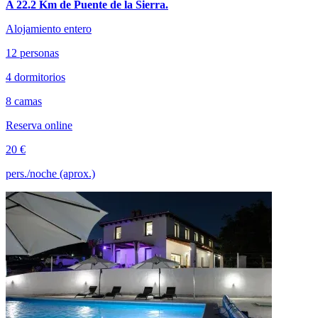
A 22.2 Km de Puente de la Sierra.
Alojamiento entero
12 personas
4 dormitorios
8 camas
Reserva online
20 €
pers./noche (aprox.)