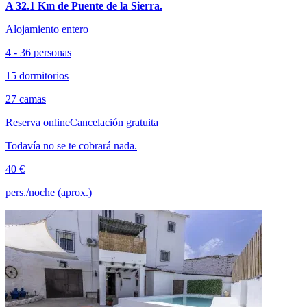
A 32.1 Km de Puente de la Sierra.
Alojamiento entero
4 - 36 personas
15 dormitorios
27 camas
Reserva online
Cancelación gratuita
Todavía no se te cobrará nada.
40 €
pers./noche (aprox.)