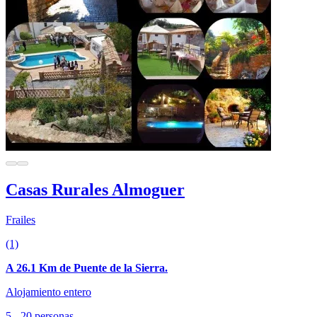
Casas Rurales Almoguer
Frailes
(1)
A 26.1 Km de Puente de la Sierra.
Alojamiento entero
5 - 20 personas