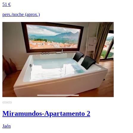
51 €
pers./noche (aprox.)
Miramundos-Apartamento 2
Jaén