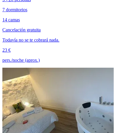
7 dormitorios
14 camas
Cancelación gratuita
Todavía no se te cobrará nada.
23 €
pers./noche (aprox.)