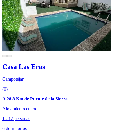
Casa Las Eras
Campotéjar
(0)
A 28.8 Km de Puente de la Sierra.
Alojamiento entero
1 - 12 personas
6 dormitorios