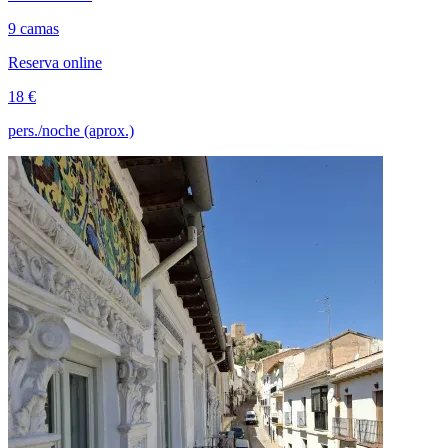
9 camas
Reserva online
18 €
pers./noche (aprox.)