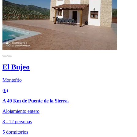
El Bujeo
Montefrío
(6)
A 49 Km de Puente de la Sierra.
Alojamiento entero
8 - 12 personas
5 dormitorios