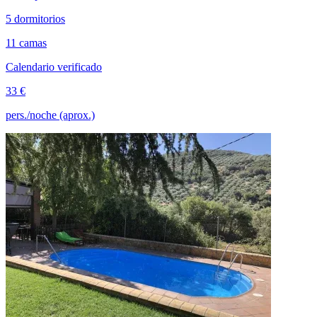
5 dormitorios
11 camas
Calendario verificado
33 €
pers./noche (aprox.)