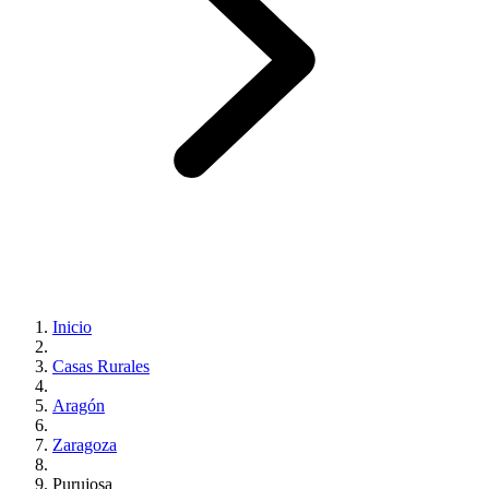
Inicio
Casas Rurales
Aragón
Zaragoza
Purujosa