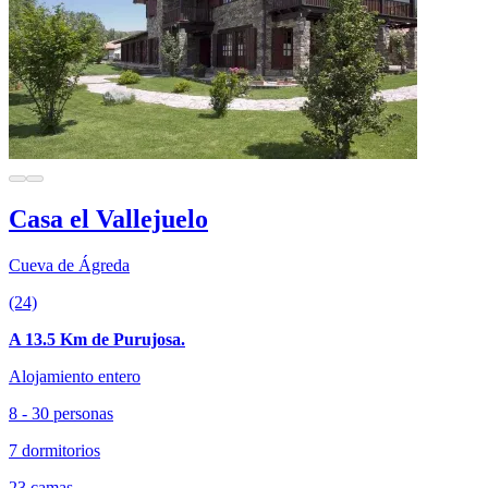
Casa el Vallejuelo
Cueva de Ágreda
(24)
A 13.5 Km de Purujosa.
Alojamiento entero
8 - 30 personas
7 dormitorios
23 camas