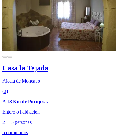
Casa la Tejada
Alcalá de Moncayo
(3)
A 13 Km de Purujosa.
Entero o habitación
2 - 15 personas
5 dormitorios