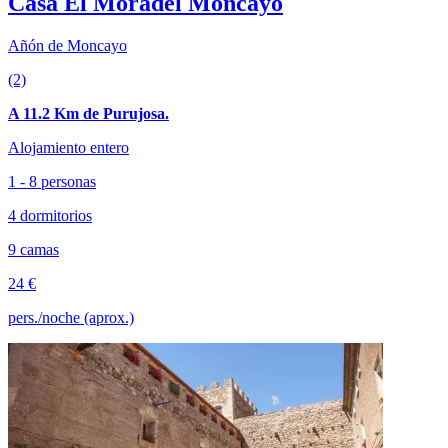
Casa El Moradel Moncayo
Añón de Moncayo
(2)
A 11.2 Km de Purujosa.
Alojamiento entero
1 - 8 personas
4 dormitorios
9 camas
24 €
pers./noche (aprox.)