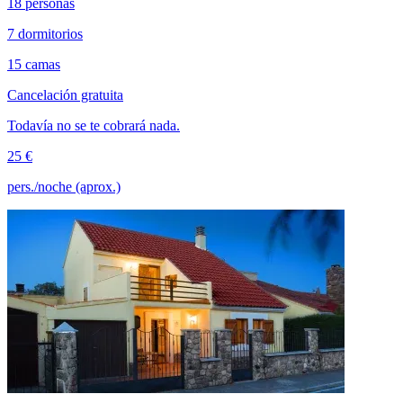
18 personas
7 dormitorios
15 camas
Cancelación gratuita
Todavía no se te cobrará nada.
25 €
pers./noche (aprox.)