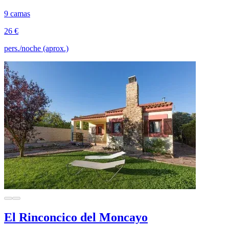
9 camas
26 €
pers./noche (aprox.)
El Rinconcico del Moncayo