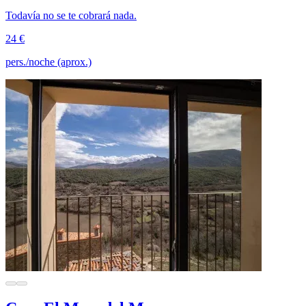
Todavía no se te cobrará nada.
24 €
pers./noche (aprox.)