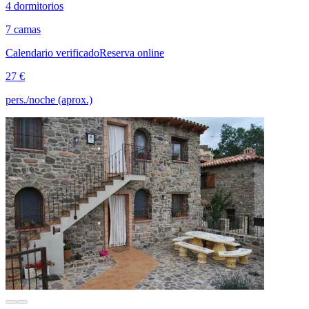
4 dormitorios
7 camas
Calendario verificado
Reserva online
27 €
pers./noche (aprox.)