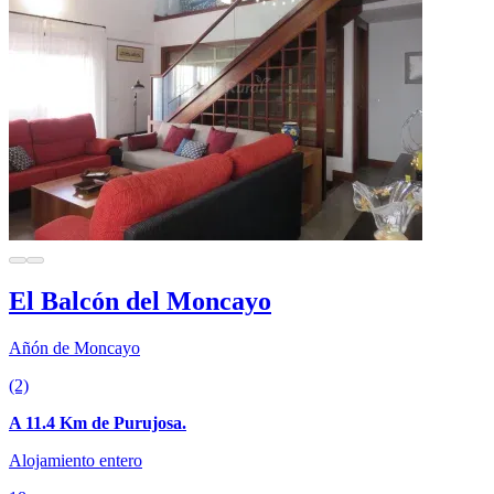
El Balcón del Moncayo
Añón de Moncayo
(2)
A 11.4 Km de Purujosa.
Alojamiento entero