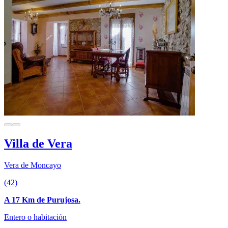
Villa de Vera
Vera de Moncayo
(42)
A 17 Km de Purujosa.
Entero o habitación