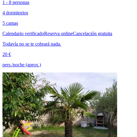
1 - 8 personas
4 dormitorios
5 camas
Calendario verificado
Reserva online
Cancelación gratuita
Todavía no se te cobrará nada.
20 €
pers./noche (aprox.)