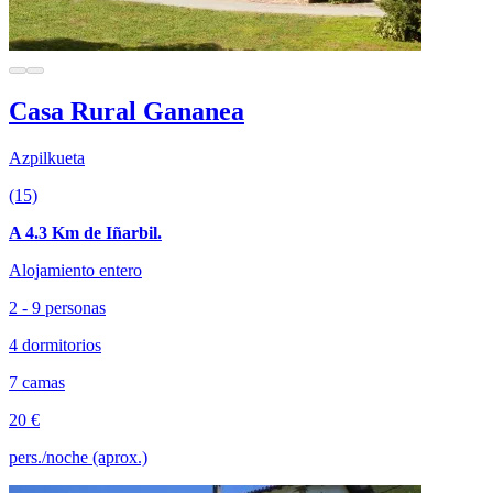
Casa Rural Gananea
Azpilkueta
(15)
A 4.3 Km de Iñarbil.
Alojamiento entero
2 - 9 personas
4 dormitorios
7 camas
20 €
pers./noche (aprox.)