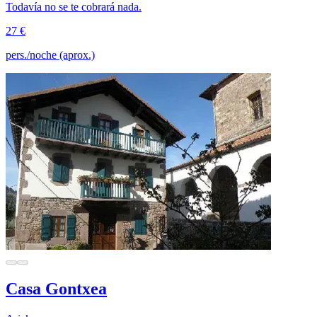
Todavía no se te cobrará nada.
27 €
pers./noche (aprox.)
Casa Gontxea