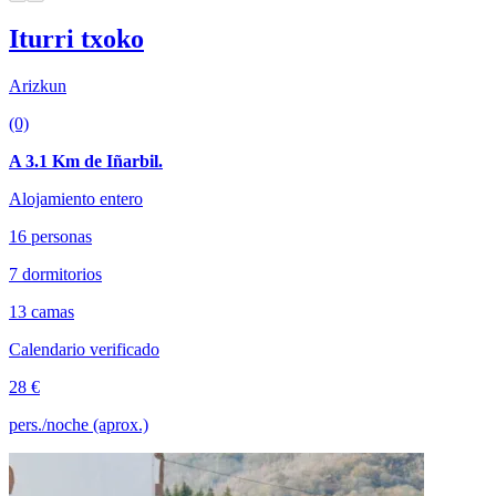
Iturri txoko
Arizkun
(0)
A 3.1 Km de Iñarbil.
Alojamiento entero
16 personas
7 dormitorios
13 camas
Calendario verificado
28 €
pers./noche (aprox.)