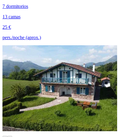
7 dormitorios
13 camas
25 €
pers./noche (aprox.)