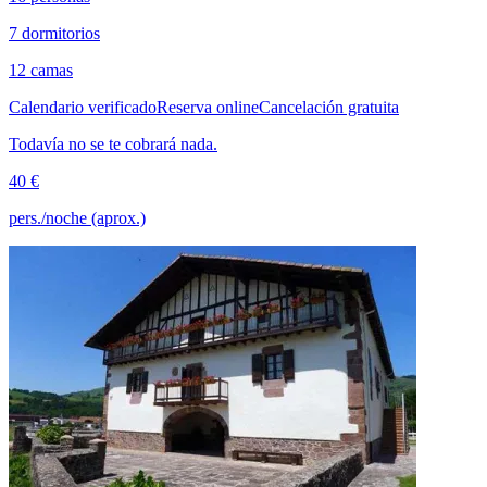
7 dormitorios
12 camas
Calendario verificado
Reserva online
Cancelación gratuita
Todavía no se te cobrará nada.
40 €
pers./noche (aprox.)