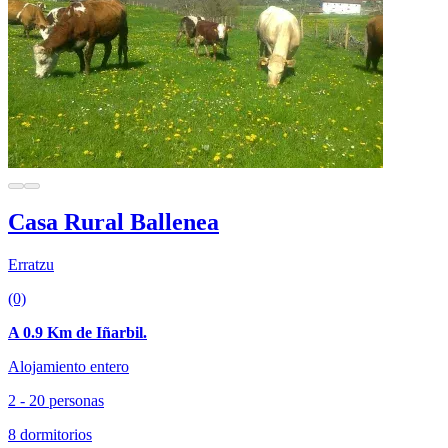
Casa Rural Ballenea
Erratzu
(0)
A 0.9 Km de Iñarbil.
Alojamiento entero
2 - 20 personas
8 dormitorios