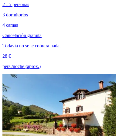
2 - 5 personas
3 dormitorios
4 camas
Cancelación gratuita
Todavía no se te cobrará nada.
28 €
pers./noche (aprox.)