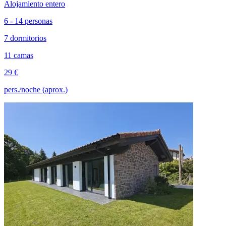
Alojamiento entero
6 - 14 personas
7 dormitorios
11 camas
29 €
pers./noche (aprox.)