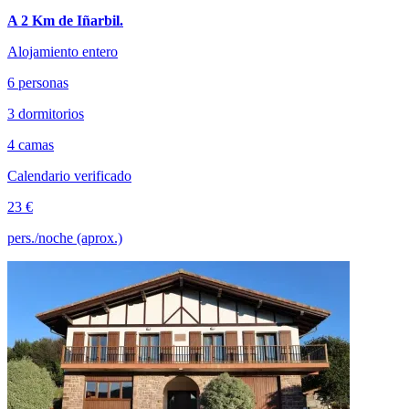
A 2 Km de Iñarbil.
Alojamiento entero
6 personas
3 dormitorios
4 camas
Calendario verificado
23 €
pers./noche (aprox.)