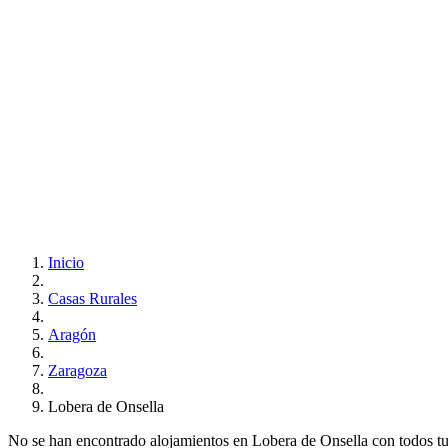
Inicio
Casas Rurales
Aragón
Zaragoza
Lobera de Onsella
No se han encontrado alojamientos en Lobera de Onsella con todos tus r