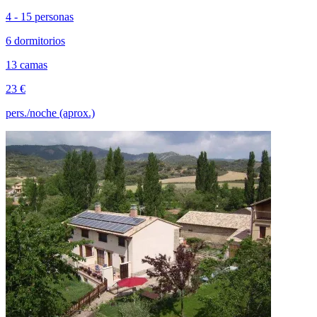
4 - 15 personas
6 dormitorios
13 camas
23 €
pers./noche (aprox.)