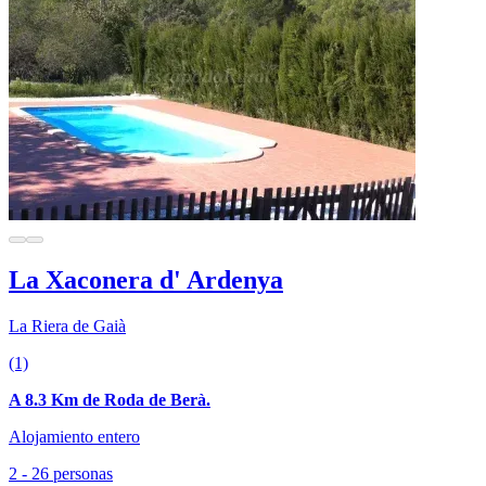
La Xaconera d' Ardenya
La Riera de Gaià
(1)
A 8.3 Km de Roda de Berà.
Alojamiento entero
2 - 26 personas