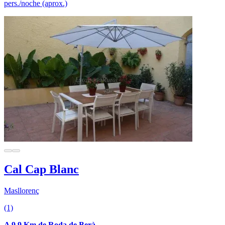
pers./noche (aprox.)
Cal Cap Blanc
Masllorenç
(1)
A 9.9 Km de Roda de Berà.