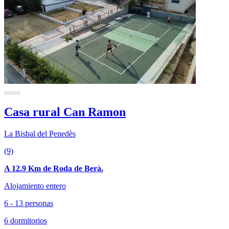
Casa rural Can Ramon
La Bisbal del Penedès
(9)
A 12.9 Km de Roda de Berà.
Alojamiento entero
6 - 13 personas
6 dormitorios