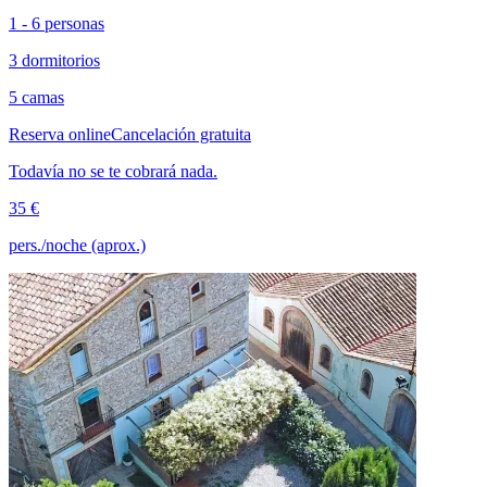
1 - 6 personas
3 dormitorios
5 camas
Reserva online
Cancelación gratuita
Todavía no se te cobrará nada.
35 €
pers./noche (aprox.)