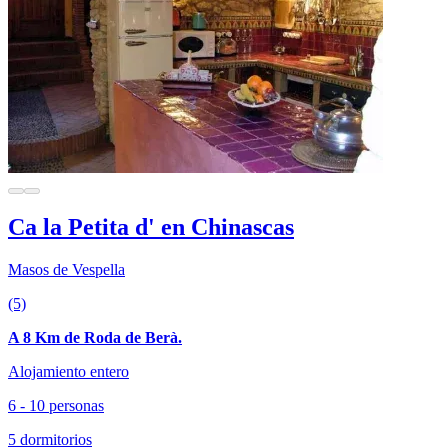
Ca la Petita d' en Chinascas
Masos de Vespella
(5)
A 8 Km de Roda de Berà.
Alojamiento entero
6 - 10 personas
5 dormitorios