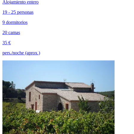
Alojamiento entero
19 - 25 personas
9 dormitorios
20 camas
35 €
pers./noche (aprox.)