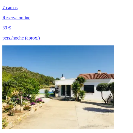
7 camas
Reserva online
39 €
pers./noche (aprox.)