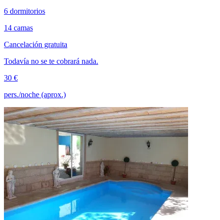
6 dormitorios
14 camas
Cancelación gratuita
Todavía no se te cobrará nada.
30 €
pers./noche (aprox.)