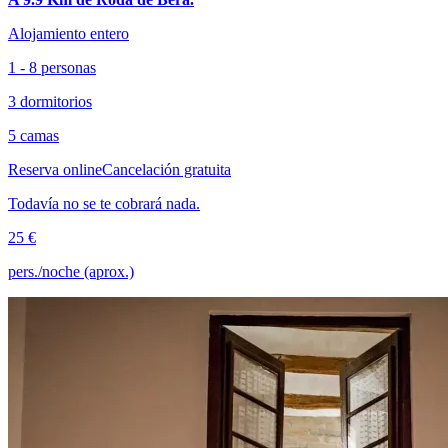
Alojamiento entero
1 - 8 personas
3 dormitorios
5 camas
Reserva online
Cancelación gratuita
Todavía no se te cobrará nada.
25 €
pers./noche (aprox.)