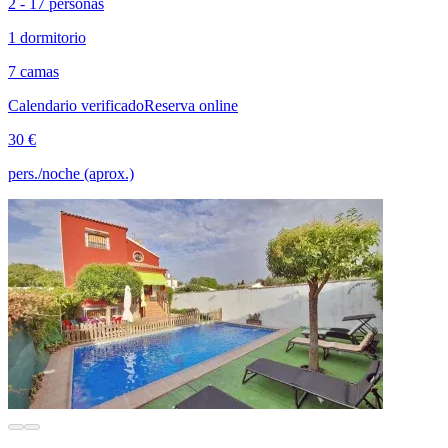
2 - 17 personas
1 dormitorio
7 camas
Calendario verificado
Reserva online
30 €
pers./noche (aprox.)