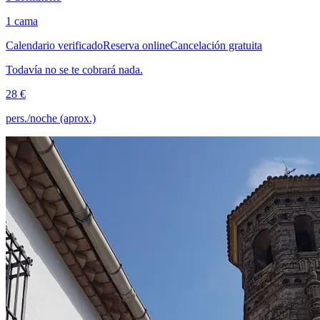
1 cama
Calendario verificado
Reserva online
Cancelación gratuita
Todavía no se te cobrará nada.
28 €
pers./noche (aprox.)