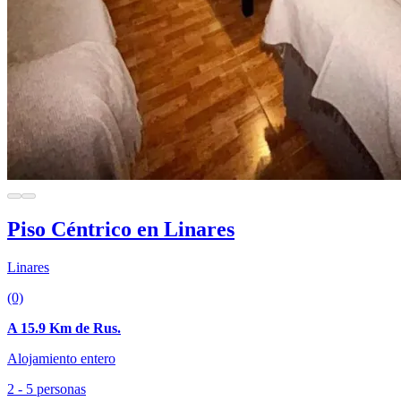
Piso Céntrico en Linares
Linares
(0)
A 15.9 Km de Rus.
Alojamiento entero
2 - 5 personas