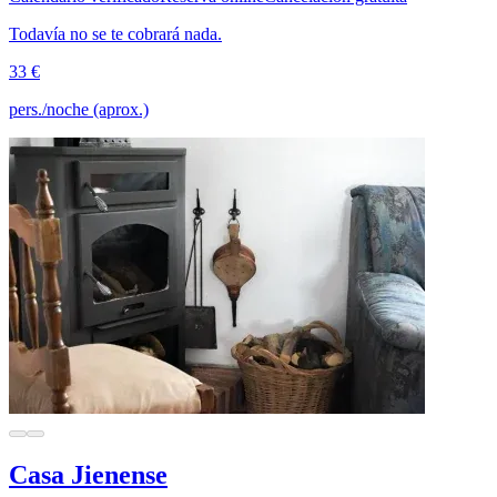
Todavía no se te cobrará nada.
33 €
pers./noche (aprox.)
Casa Jienense