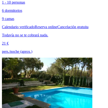
1 - 10 personas
6 dormitorios
9 camas
Calendario verificado
Reserva online
Cancelación gratuita
Todavía no se te cobrará nada.
21 €
pers./noche (aprox.)