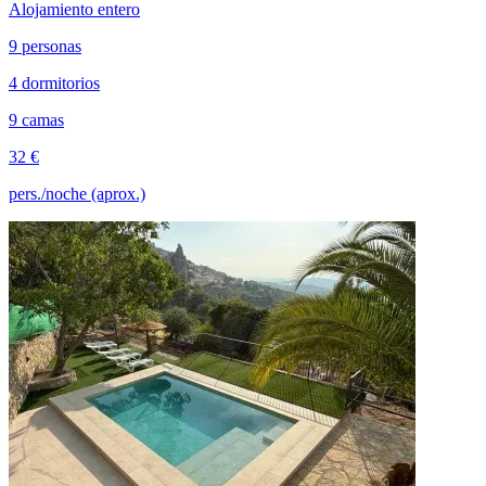
Alojamiento entero
9 personas
4 dormitorios
9 camas
32 €
pers./noche (aprox.)