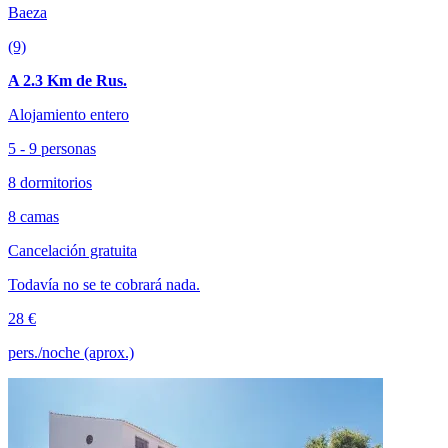
Baeza
(9)
A 2.3 Km de Rus.
Alojamiento entero
5 - 9 personas
8 dormitorios
8 camas
Cancelación gratuita
Todavía no se te cobrará nada.
28 €
pers./noche (aprox.)