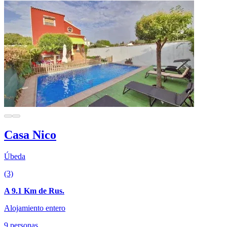
Casa Nico
Úbeda
(3)
A 9.1 Km de Rus.
Alojamiento entero
9 personas