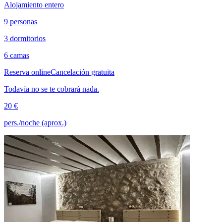
Alojamiento entero
9 personas
3 dormitorios
6 camas
Reserva online
Cancelación gratuita
Todavía no se te cobrará nada.
20 €
pers./noche (aprox.)