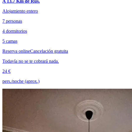
A 13.7 Km de Rus.
Alojamiento entero
7 personas
4 dormitorios
5 camas
Reserva online
Cancelación gratuita
Todavía no se te cobrará nada.
24 €
pers./noche (aprox.)