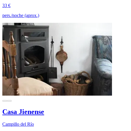
33 €
pers./noche (aprox.)
Casa Jienense
Campillo del Río