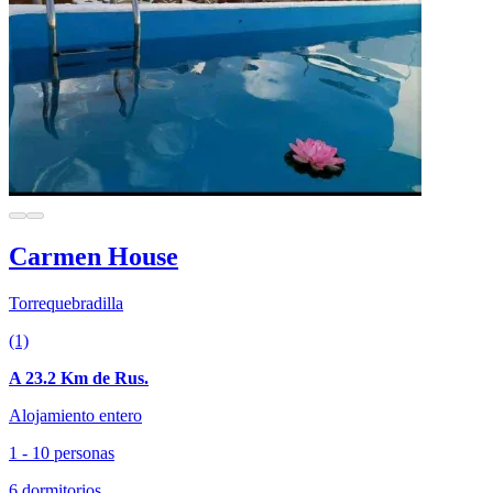
Carmen House
Torrequebradilla
(1)
A 23.2 Km de Rus.
Alojamiento entero
1 - 10 personas
6 dormitorios