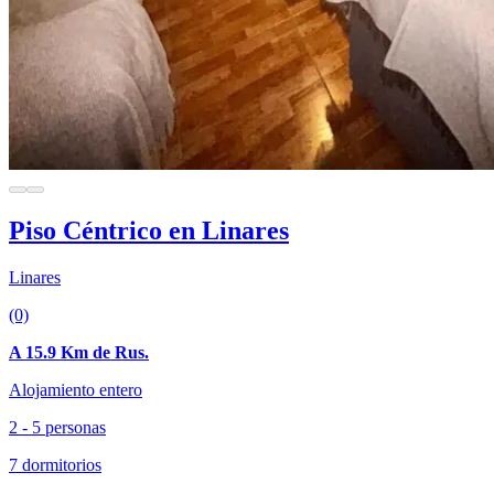
Piso Céntrico en Linares
Linares
(0)
A 15.9 Km de Rus.
Alojamiento entero
2 - 5 personas
7 dormitorios