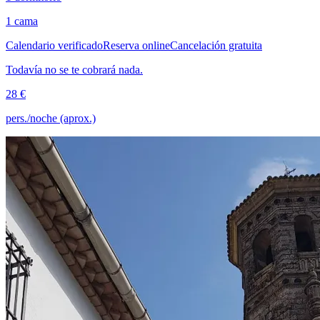
1 cama
Calendario verificado
Reserva online
Cancelación gratuita
Todavía no se te cobrará nada.
28 €
pers./noche (aprox.)