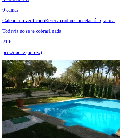
9 camas
Calendario verificado
Reserva online
Cancelación gratuita
Todavía no se te cobrará nada.
21 €
pers./noche (aprox.)