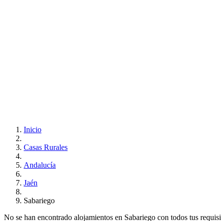
Inicio
Casas Rurales
Andalucía
Jaén
Sabariego
No se han encontrado alojamientos en Sabariego con todos tus requisito