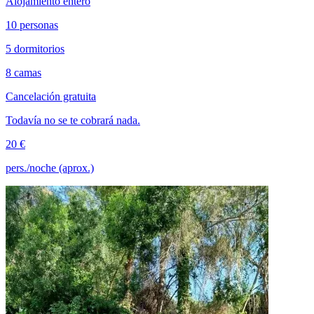
Alojamiento entero
10 personas
5 dormitorios
8 camas
Cancelación gratuita
Todavía no se te cobrará nada.
20 €
pers./noche (aprox.)