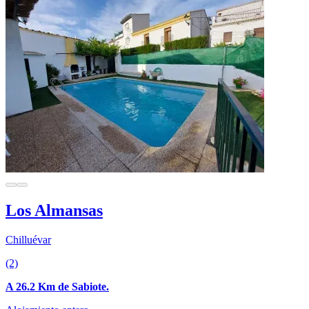
Los Almansas
Chilluévar
(2)
A 26.2 Km de Sabiote.