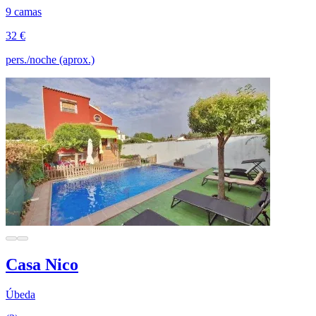
9 camas
32 €
pers./noche (aprox.)
Casa Nico
Úbeda