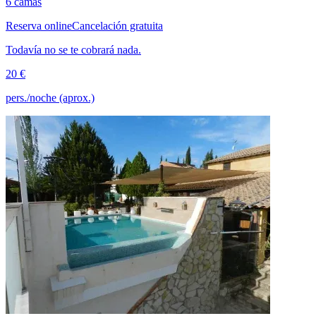
6 camas
Reserva online
Cancelación gratuita
Todavía no se te cobrará nada.
20 €
pers./noche (aprox.)