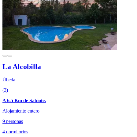
La Alcobilla
Úbeda
(3)
A 6.5 Km de Sabiote.
Alojamiento entero
9 personas
4 dormitorios