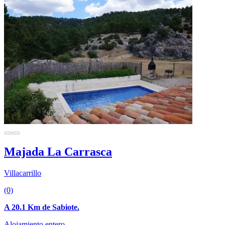
Majada La Carrasca
Villacarrillo
(0)
A 20.1 Km de Sabiote.
Alojamiento entero