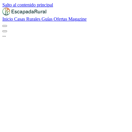
Salto al contenido principal
Inicio
Casas Rurales
Guías
Ofertas
Magazine
...