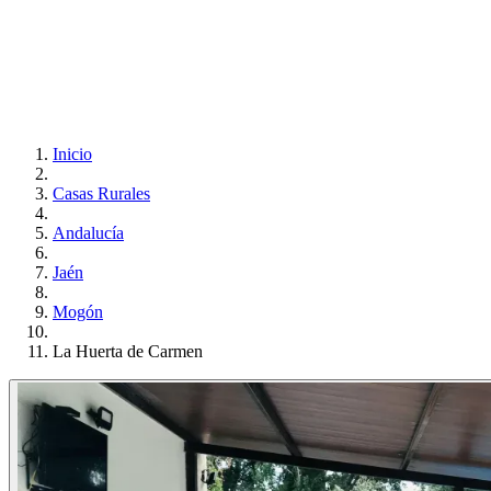
Inicio
Casas Rurales
Andalucía
Jaén
Mogón
La Huerta de Carmen