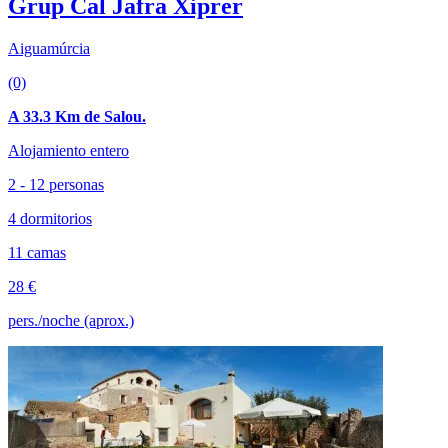
Grup Cal Jafra Xiprer
Aiguamúrcia
(0)
A 33.3 Km de Salou.
Alojamiento entero
2 - 12 personas
4 dormitorios
11 camas
28 €
pers./noche (aprox.)