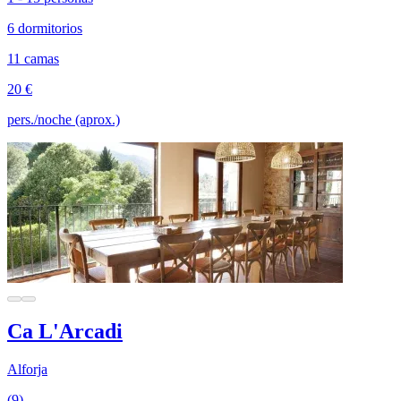
6 dormitorios
11 camas
20 €
pers./noche (aprox.)
Ca L'Arcadi
Alforja
(9)