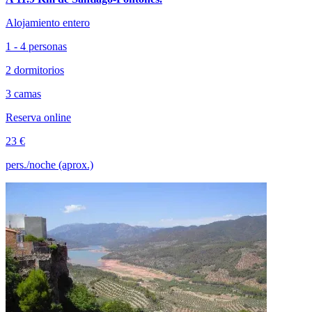
Alojamiento entero
1 - 4 personas
2 dormitorios
3 camas
Reserva online
23 €
pers./noche (aprox.)