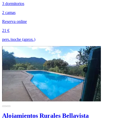
3 dormitorios
2 camas
Reserva online
21 €
pers./noche (aprox.)
Alojamientos Rurales Bellavista