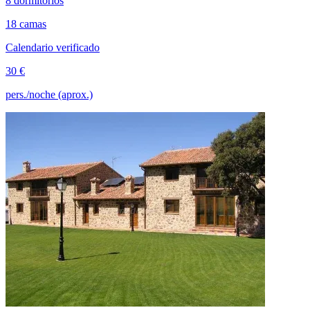
8 dormitorios
18 camas
Calendario verificado
30 €
pers./noche (aprox.)