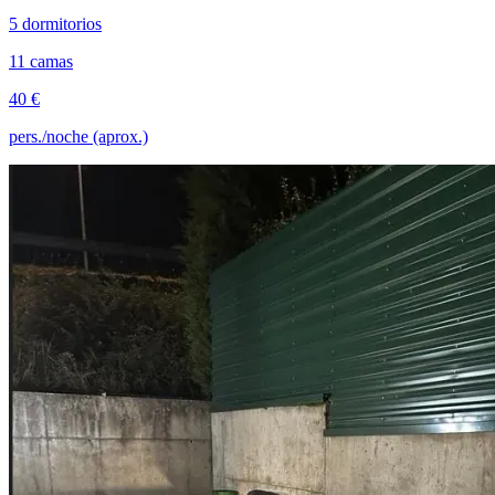
5 dormitorios
11 camas
40 €
pers./noche (aprox.)