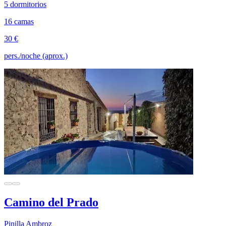
5 dormitorios
16 camas
30 €
pers./noche (aprox.)
Camino del Prado
Pinilla Ambroz