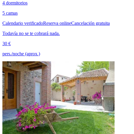
4 dormitorios
5 camas
Calendario verificado
Reserva online
Cancelación gratuita
Todavía no se te cobrará nada.
30 €
pers./noche (aprox.)