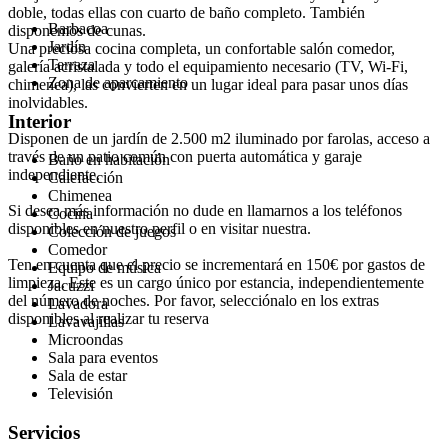
doble, todas ellas con cuarto de baño completo. También
Barbacoa
disponemos de cunas.
Jardín
Una preciosa cocina completa, un confortable salón comedor,
Terraza
galería acristalada y todo el equipamiento necesario (TV, Wi-Fi,
Zona de aparcamiento
chimenea), las convierten en un lugar ideal para pasar unos días
inolvidables.
Interior
Disponen de un jardín de 2.500 m2 iluminado por farolas, acceso a
través de un patio común con puerta automática y garaje
Baño en habitación
independiente.
Calefacción
Chimenea
Si desea más información no dude en llamarnos a los teléfonos
Cocina
disponibles en nuestro perfil o en visitar nuestra.
Colección de juegos
Comedor
Ten en cuenta que el precio se incrementará en 150€ por gastos de
Equipo de música
limpieza. Este es un cargo único por estancia, independientemente
Jacuzzi
del número de noches. Por favor, selecciónalo en los extras
Lavadora
disponibles al realizar tu reserva
Lavavajillas
Microondas
Sala para eventos
Sala de estar
Televisión
Servicios