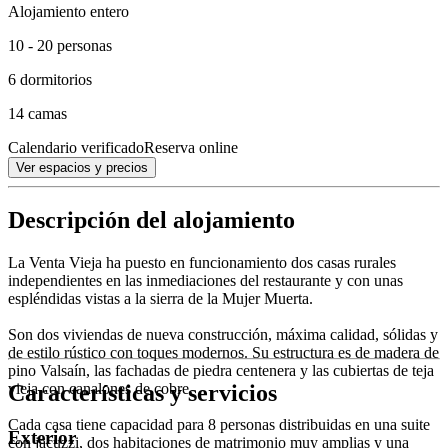
Alojamiento entero
10 - 20 personas
6 dormitorios
14 camas
Calendario verificado
Reserva online
Ver espacios y precios
Descripción del alojamiento
La Venta Vieja ha puesto en funcionamiento dos casas rurales
independientes en las inmediaciones del restaurante y con unas
espléndidas vistas a la sierra de la Mujer Muerta.
Son dos viviendas de nueva construcción, máxima calidad, sólidas y
de estilo rústico con toques modernos. Su estructura es de madera de
pino Valsaín, las fachadas de piedra centenera y las cubiertas de teja
Características y servicios
vieja con canalones de cobre.
Cada casa tiene capacidad para 8 personas distribuidas en una suite
Exterior
con jacuzzi, dos habitaciones de matrimonio muy amplias y una