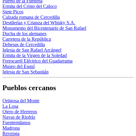
Puerto de la Fuenfría
Ermita del Cristo del Caloco
Siete Picos
Calzada romana de Cercedilla
Destilerías y Crianza del Whisky S.A.
Monumento del Bicentenario de San Rafael
Ducha de los alemanes
Carretera de la República
Dehesas de Cercedilla
Iglesia de San Rafael Arcángel
Ermita de la Virgen de la Soledad
Ferrocarril Eléctrico del Guadarrama
Museo del Esquí
Iglesia de San Sebastián
Pueblos cercanos
Ortigosa del Monte
La Losa
Otero de Herreros
Navas de Riofrío
Fuentemilanos
Madrona
Revenga