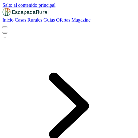
Salto al contenido principal
Inicio
Casas Rurales
Guías
Ofertas
Magazine
...