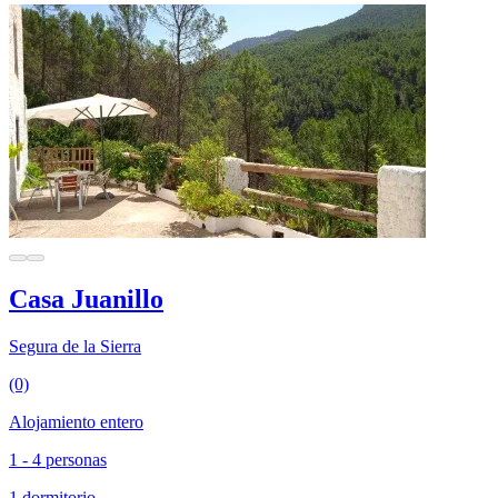
Casa Juanillo
Segura de la Sierra
(0)
Alojamiento entero
1 - 4 personas
1 dormitorio