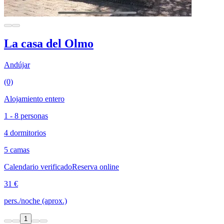
La casa del Olmo
Andújar
(0)
Alojamiento entero
1 - 8 personas
4 dormitorios
5 camas
Calendario verificado
Reserva online
31 €
pers./noche (aprox.)
1