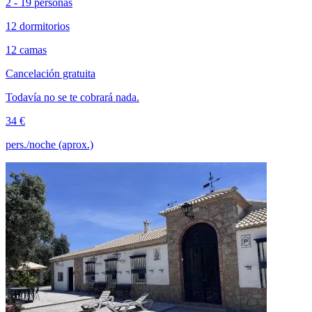
2 - 19 personas
12 dormitorios
12 camas
Cancelación gratuita
Todavía no se te cobrará nada.
34 €
pers./noche (aprox.)