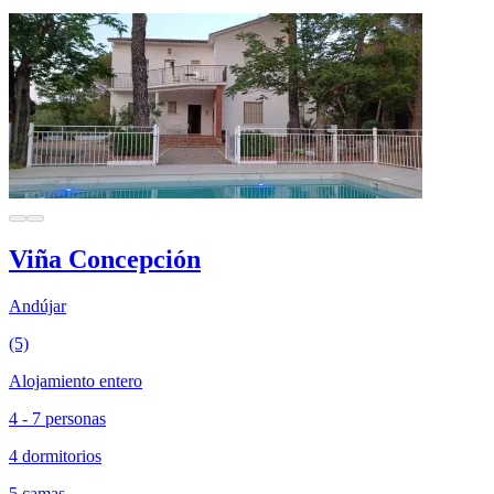
Viña Concepción
Andújar
(5)
Alojamiento entero
4 - 7 personas
4 dormitorios
5 camas