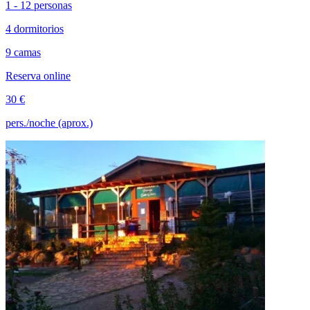
1 - 12 personas
4 dormitorios
9 camas
Reserva online
30 €
pers./noche (aprox.)