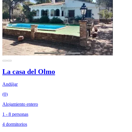
La casa del Olmo
Andújar
(0)
Alojamiento entero
1 - 8 personas
4 dormitorios