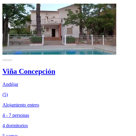
Viña Concepción
Andújar
(5)
Alojamiento entero
4 - 7 personas
4 dormitorios
5 camas