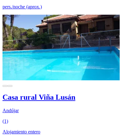
pers./noche (aprox.)
Casa rural Viña Lusán
Andújar
(1)
Alojamiento entero