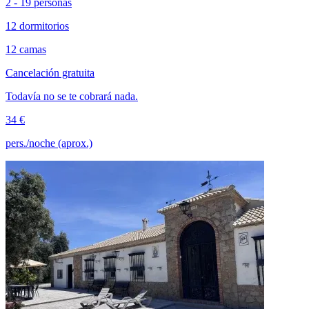
2 - 19 personas
12 dormitorios
12 camas
Cancelación gratuita
Todavía no se te cobrará nada.
34 €
pers./noche (aprox.)