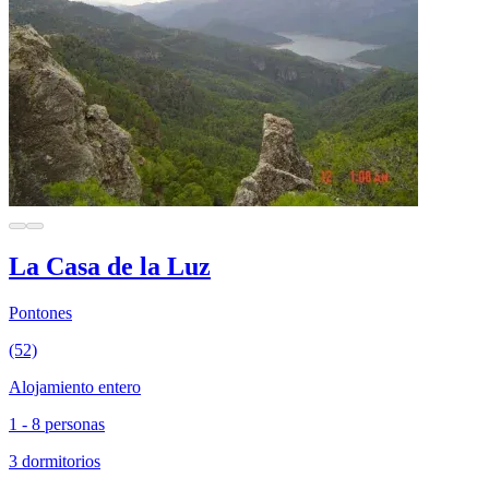
La Casa de la Luz
Pontones
(52)
Alojamiento entero
1 - 8 personas
3 dormitorios