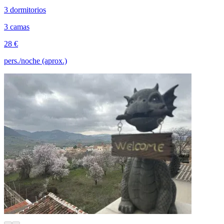
3 dormitorios
3 camas
28 €
pers./noche (aprox.)