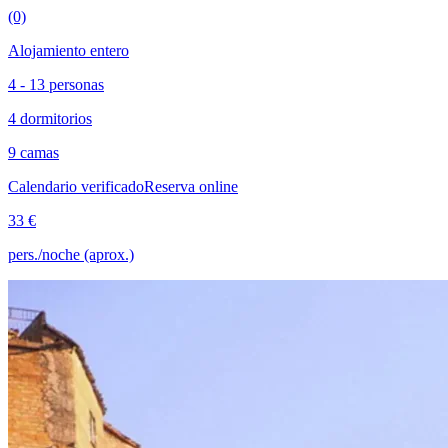
(0)
Alojamiento entero
4 - 13 personas
4 dormitorios
9 camas
Calendario verificado
Reserva online
33 €
pers./noche (aprox.)