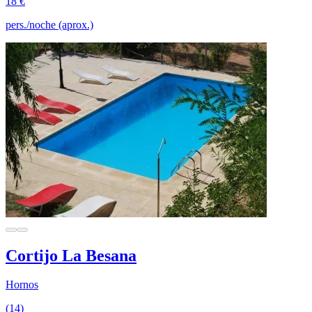
18 €
pers./noche (aprox.)
Cortijo La Besana
Hornos
(14)