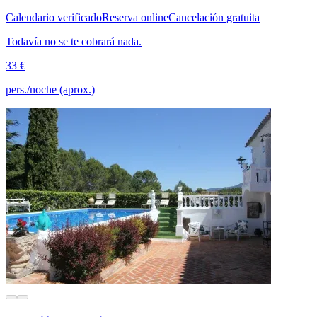
Calendario verificado
Reserva online
Cancelación gratuita
Todavía no se te cobrará nada.
33 €
pers./noche (aprox.)