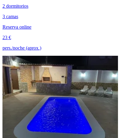
2 dormitorios
3 camas
Reserva online
23 €
pers./noche (aprox.)