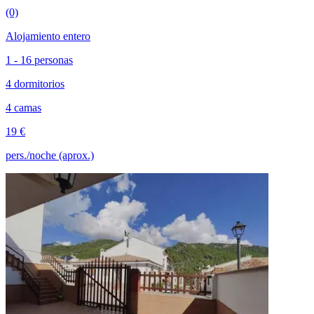
(0)
Alojamiento entero
1 - 16 personas
4 dormitorios
4 camas
19 €
pers./noche (aprox.)