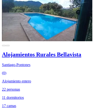
Alojamientos Rurales Bellavista
Santiago-Pontones
(0)
Alojamiento entero
22 personas
11 dormitorios
17 camas