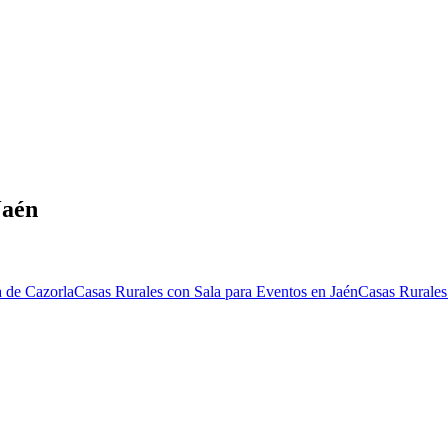
Jaén
a de Cazorla
Casas Rurales con Sala para Eventos en Jaén
Casas Rurales