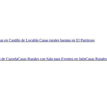
tas en Castillo de Locubín
Casas rurales baratas en El Parrizoso
a de Cazorla
Casas Rurales con Sala para Eventos en Jaén
Casas Rurales