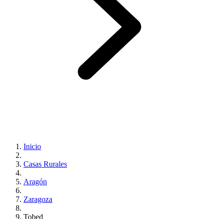
Inicio
Casas Rurales
Aragón
Zaragoza
Tobed