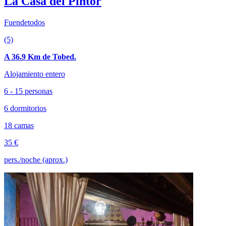
La Casa del Pintor
Fuendetodos
(5)
A 36.9 Km de Tobed.
Alojamiento entero
6 - 15 personas
6 dormitorios
18 camas
35 €
pers./noche (aprox.)