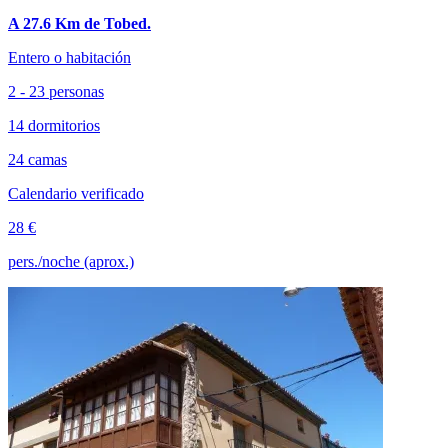
A 27.6 Km de Tobed.
Entero o habitación
2 - 23 personas
14 dormitorios
24 camas
Calendario verificado
28 €
pers./noche (aprox.)