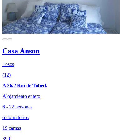
Casa Anson
Tosos
(12)
A 26.2 Km de Tobed.
Alojamiento entero
6 - 22 personas
6 dormitorios
19 camas
39 €