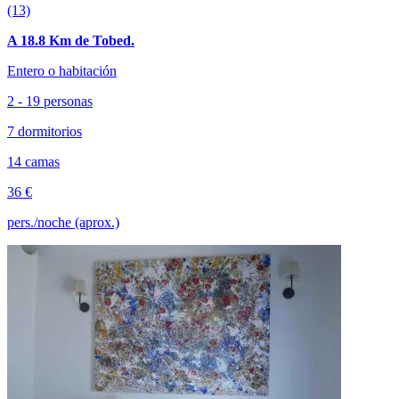
(13)
A 18.8 Km de Tobed.
Entero o habitación
2 - 19 personas
7 dormitorios
14 camas
36 €
pers./noche (aprox.)