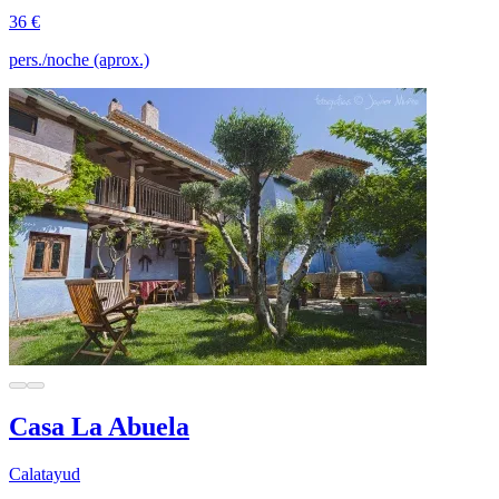
36 €
pers./noche (aprox.)
Casa La Abuela
Calatayud