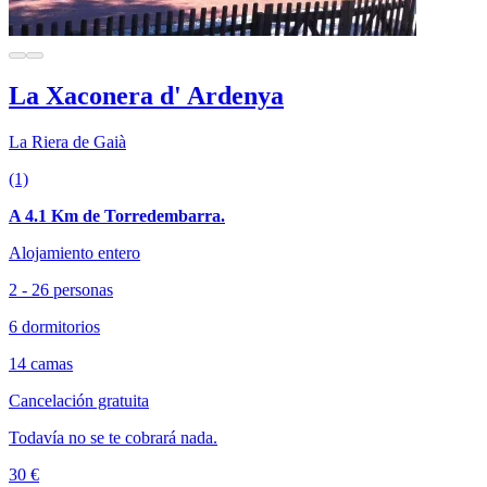
La Xaconera d' Ardenya
La Riera de Gaià
(1)
A 4.1 Km de Torredembarra.
Alojamiento entero
2 - 26 personas
6 dormitorios
14 camas
Cancelación gratuita
Todavía no se te cobrará nada.
30 €