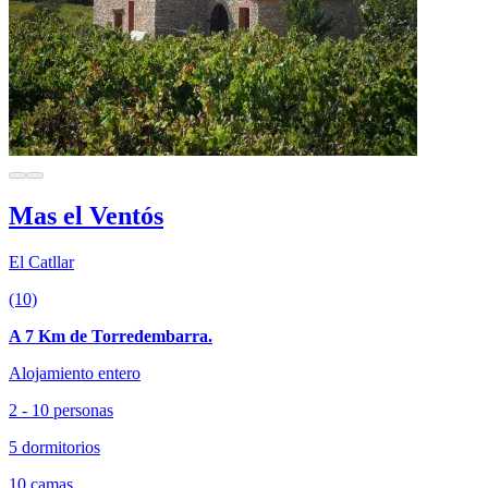
Mas el Ventós
El Catllar
(10)
A 7 Km de Torredembarra.
Alojamiento entero
2 - 10 personas
5 dormitorios
10 camas