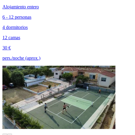
Alojamiento entero
6 - 12 personas
4 dormitorios
12 camas
30 €
pers./noche (aprox.)