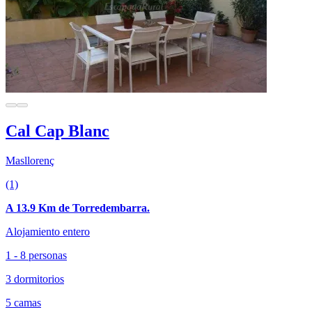
Cal Cap Blanc
Masllorenç
(1)
A 13.9 Km de Torredembarra.
Alojamiento entero
1 - 8 personas
3 dormitorios
5 camas