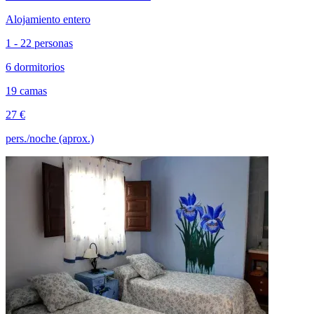
Alojamiento entero
1 - 22 personas
6 dormitorios
19 camas
27 €
pers./noche (aprox.)