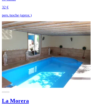
32 €
pers./noche (aprox.)
La Morera