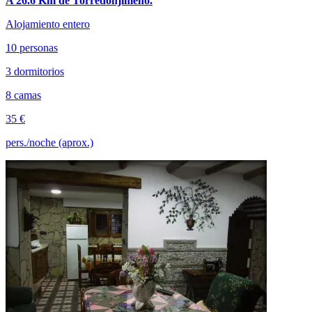
A 26.6 Km de Torredonjimeno.
Alojamiento entero
10 personas
3 dormitorios
8 camas
35 €
pers./noche (aprox.)