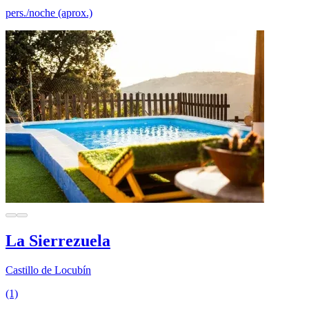
pers./noche (aprox.)
La Sierrezuela
Castillo de Locubín
(1)