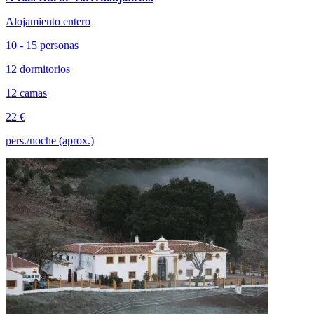
Alojamiento entero
10 - 15 personas
12 dormitorios
12 camas
22 €
pers./noche (aprox.)