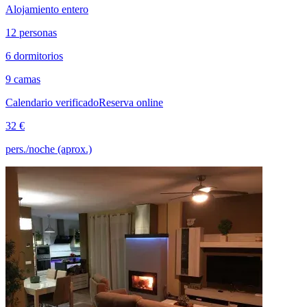
Alojamiento entero
12 personas
6 dormitorios
9 camas
Calendario verificado
Reserva online
32 €
pers./noche (aprox.)