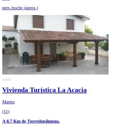
pers./noche (aprox.)
Vivienda Turística La Acacia
Martos
(11)
A 8.7 Km de Torredonjimeno.