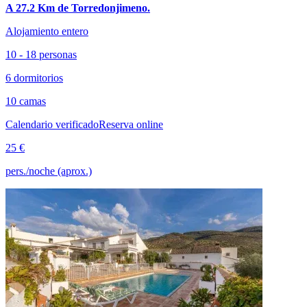
A 27.2 Km de Torredonjimeno.
Alojamiento entero
10 - 18 personas
6 dormitorios
10 camas
Calendario verificado
Reserva online
25 €
pers./noche (aprox.)