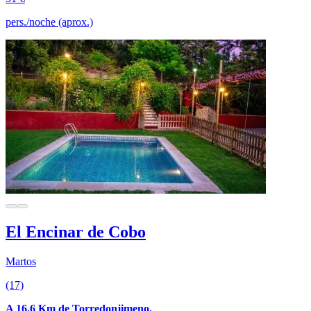
pers./noche (aprox.)
El Encinar de Cobo
Martos
(17)
A 16.6 Km de Torredonjimeno.