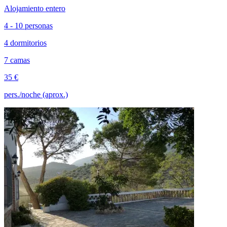
Alojamiento entero
4 - 10 personas
4 dormitorios
7 camas
35 €
pers./noche (aprox.)