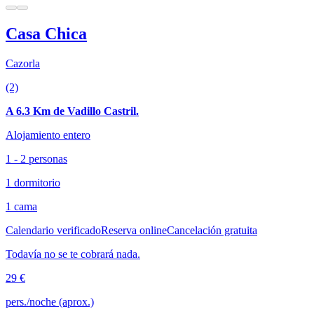
Casa Chica
Cazorla
(2)
A 6.3 Km de Vadillo Castril.
Alojamiento entero
1 - 2 personas
1 dormitorio
1 cama
Calendario verificado
Reserva online
Cancelación gratuita
Todavía no se te cobrará nada.
29 €
pers./noche (aprox.)