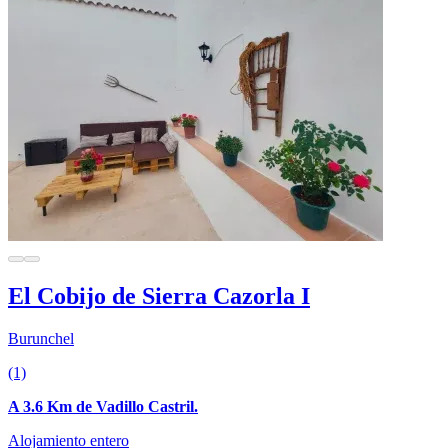
El Cobijo de Sierra Cazorla I
Burunchel
(1)
A 3.6 Km de Vadillo Castril.
Alojamiento entero