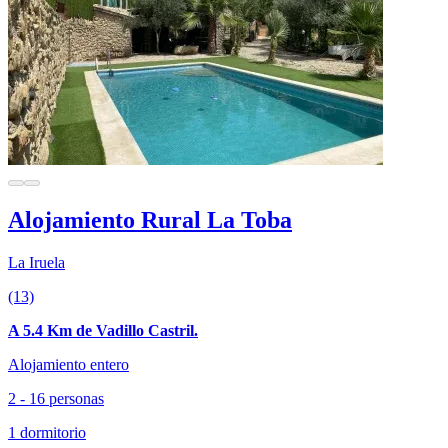
Alojamiento Rural La Toba
La Iruela
(13)
A 5.4 Km de Vadillo Castril.
Alojamiento entero
2 - 16 personas
1 dormitorio