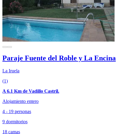
Paraje Fuente del Roble y La Encina
La Iruela
(1)
A 6.1 Km de Vadillo Castril.
Alojamiento entero
4 - 19 personas
9 dormitorios
18 camas