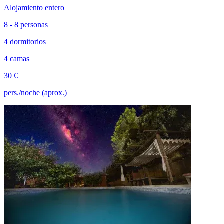
Alojamiento entero
8 - 8 personas
4 dormitorios
4 camas
30 €
pers./noche (aprox.)