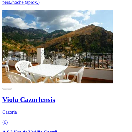
pers./noche (aprox.)
Viola Cazorlensis
Cazorla
(6)