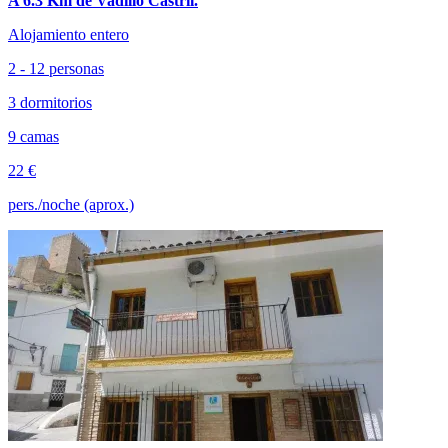
A 6.3 Km de Vadillo Castril.
Alojamiento entero
2 - 12 personas
3 dormitorios
9 camas
22 €
pers./noche (aprox.)