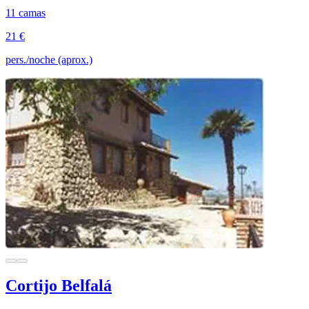
11 camas
21 €
pers./noche (aprox.)
Cortijo Belfalá