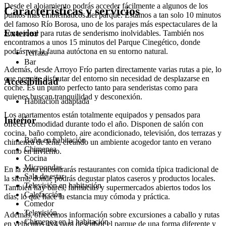
Desde el alojamiento podrás acceder fácilmente a algunos de los
Características y servicios
puntos más emblemáticos del parque. Estamos a tan solo 10 minutos
del famoso Río Borosa, uno de los parajes más espectaculares de la
Exterior
zona, ideal para rutas de senderismo inolvidables. También nos
encontramos a unos 15 minutos del Parque Cinegético, donde
podrás ver la fauna autóctona en su entorno natural.
Terraza
Bar
Además, desde Arroyo Frío parten directamente varias rutas a pie, lo
que permite disfrutar del entorno sin necesidad de desplazarse en
Accesibilidad
coche. Es un punto perfecto tanto para senderistas como para
quienes buscan tranquilidad y desconexión.
Habitación adaptada
Los apartamentos están totalmente equipados y pensados para
Interior
ofrecer comodidad durante todo el año. Disponen de salón con
cocina, baño completo, aire acondicionado, televisión, dos terrazas y
Baño en habitación
chimenea de leña, creando un ambiente acogedor tanto en verano
Chimenea
como en invierno.
Cocina
Microondas
En la zona encontrarás restaurantes con comida típica tradicional de
Sala de estar
la sierra, donde podrás degustar platos caseros y productos locales.
Televisión en habitación
También hay bares, farmacias y supermercados abiertos todos los
Calefacción
días, lo que hace la estancia muy cómoda y práctica.
Comedor
Televisión
Además, ofrecemos información sobre excursiones a caballo y rutas
Chimenea en la habitación
en vehículos 4x4 para descubrir el parque de una forma diferente y