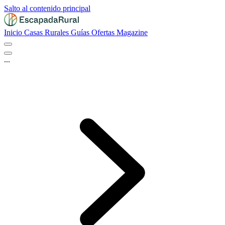
Salto al contenido principal
Inicio
Casas Rurales
Guías
Ofertas
Magazine
...