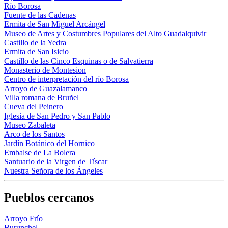
Río Borosa
Fuente de las Cadenas
Ermita de San Miguel Arcángel
Museo de Artes y Costumbres Populares del Alto Guadalquivir
Castillo de la Yedra
Ermita de San Isicio
Castillo de las Cinco Esquinas o de Salvatierra
Monasterio de Montesion
Centro de interpretación del río Borosa
Arroyo de Guazalamanco
Villa romana de Bruñel
Cueva del Peinero
Iglesia de San Pedro y San Pablo
Museo Zabaleta
Arco de los Santos
Jardín Botánico del Hornico
Embalse de La Bolera
Santuario de la Virgen de Tíscar
Nuestra Señora de los Ángeles
Pueblos cercanos
Arroyo Frío
Burunchel