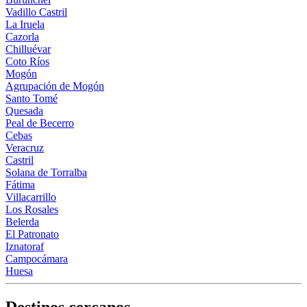
Vadillo Castril
La Iruela
Cazorla
Chilluévar
Coto Ríos
Mogón
Agrupación de Mogón
Santo Tomé
Quesada
Peal de Becerro
Cebas
Veracruz
Castril
Solana de Torralba
Fátima
Villacarrillo
Los Rosales
Belerda
El Patronato
Iznatoraf
Campocámara
Huesa