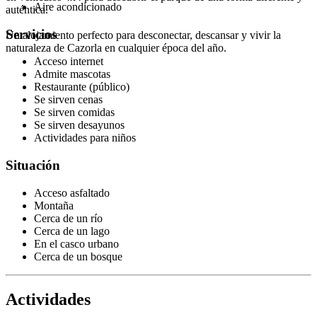
Aire acondicionado
auténtica.
Servicios
Un alojamiento perfecto para desconectar, descansar y vivir la
naturaleza de Cazorla en cualquier época del año.
Acceso internet
Admite mascotas
Restaurante (público)
Se sirven cenas
Se sirven comidas
Se sirven desayunos
Actividades para niños
Situación
Acceso asfaltado
Montaña
Cerca de un río
Cerca de un lago
En el casco urbano
Cerca de un bosque
Actividades