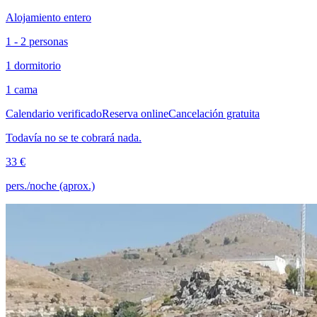
Alojamiento entero
1 - 2 personas
1 dormitorio
1 cama
Calendario verificado
Reserva online
Cancelación gratuita
Todavía no se te cobrará nada.
33 €
pers./noche (aprox.)