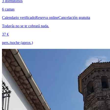
3 dormitorios
6 camas
Calendario verificado
Reserva online
Cancelación gratuita
Todavía no se te cobrará nada.
37 €
pers./noche (aprox.)