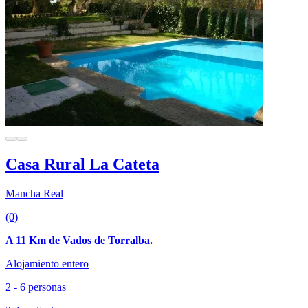
Casa Rural La Cateta
Mancha Real
(0)
A 11 Km de Vados de Torralba.
Alojamiento entero
2 - 6 personas