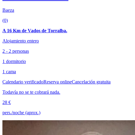
Baeza
(0)
A 16 Km de Vados de Torralba.
Alojamiento entero
2 - 2 personas
1 dormitorio
1 cama
Calendario verificado
Reserva online
Cancelación gratuita
Todavía no se te cobrará nada.
28 €
pers./noche (aprox.)