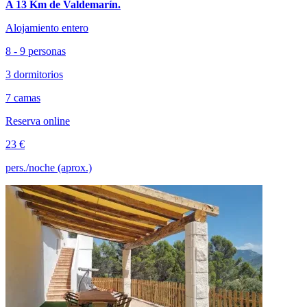
A 13 Km de Valdemarín.
Alojamiento entero
8 - 9 personas
3 dormitorios
7 camas
Reserva online
23 €
pers./noche (aprox.)