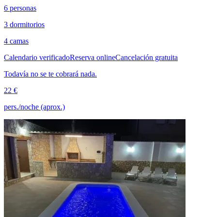
6 personas
3 dormitorios
4 camas
Calendario verificado
Reserva online
Cancelación gratuita
Todavía no se te cobrará nada.
22 €
pers./noche (aprox.)