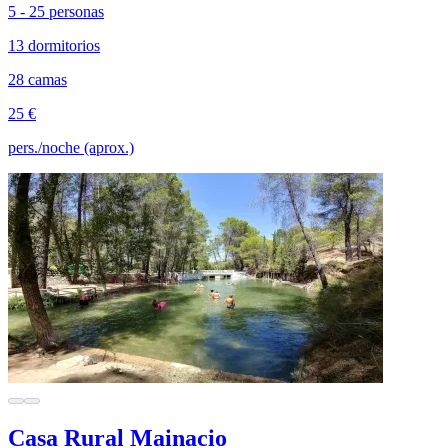
5 - 25 personas
13 dormitorios
28 camas
25 €
pers./noche (aprox.)
Casa Rural Mainacio