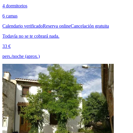
4 dormitorios
6 camas
Calendario verificado
Reserva online
Cancelación gratuita
Todavía no se te cobrará nada.
33 €
pers./noche (aprox.)