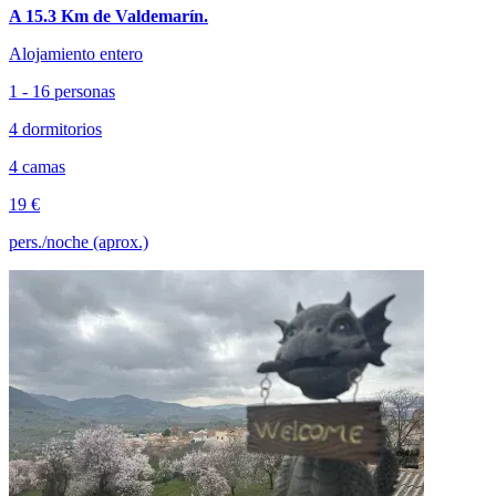
A 15.3 Km de Valdemarín.
Alojamiento entero
1 - 16 personas
4 dormitorios
4 camas
19 €
pers./noche (aprox.)