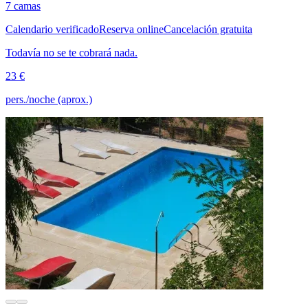
7 camas
Calendario verificado
Reserva online
Cancelación gratuita
Todavía no se te cobrará nada.
23 €
pers./noche (aprox.)