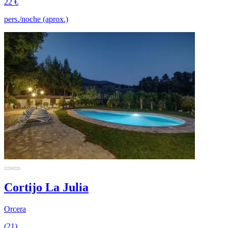
22 €
pers./noche (aprox.)
Cortijo La Julia
Orcera
(21)