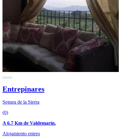
Entrepinares
Segura de la Sierra
(0)
A 6.7 Km de Valdemarín.
Alojamiento entero