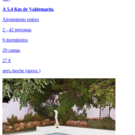
A 5.4 Km de Valdemarín.
Alojamiento entero
2 - 42 personas
9 dormitorios
29 camas
27 €
pers./noche (aprox.)