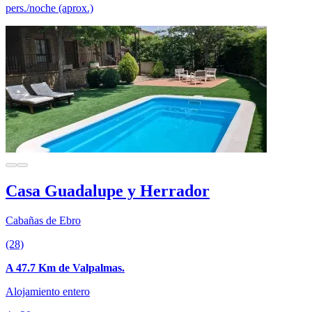
pers./noche (aprox.)
Casa Guadalupe y Herrador
Cabañas de Ebro
(28)
A 47.7 Km de Valpalmas.
Alojamiento entero