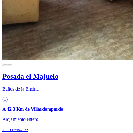
Posada el Majuelo
Baños de la Encina
(1)
A 42.3 Km de Villardompardo.
Alojamiento entero
2 - 5 personas