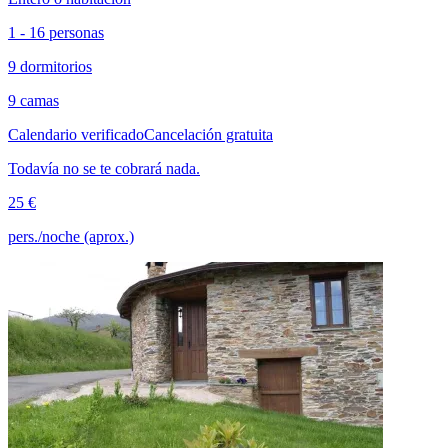
1 - 16 personas
9 dormitorios
9 camas
Calendario verificado
Cancelación gratuita
Todavía no se te cobrará nada.
25 €
pers./noche (aprox.)