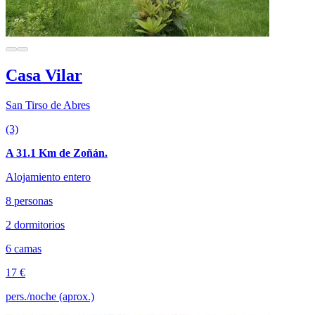
Casa Vilar
San Tirso de Abres
(3)
A 31.1 Km de Zoñán.
Alojamiento entero
8 personas
2 dormitorios
6 camas
17 €
pers./noche (aprox.)