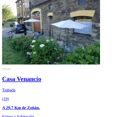
Casa Venancio
Trabada
(19)
A 29.7 Km de Zoñán.
Entero o habitación