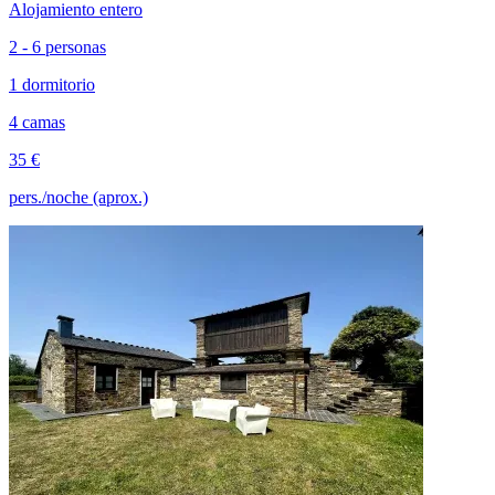
Alojamiento entero
2 - 6 personas
1 dormitorio
4 camas
35 €
pers./noche (aprox.)