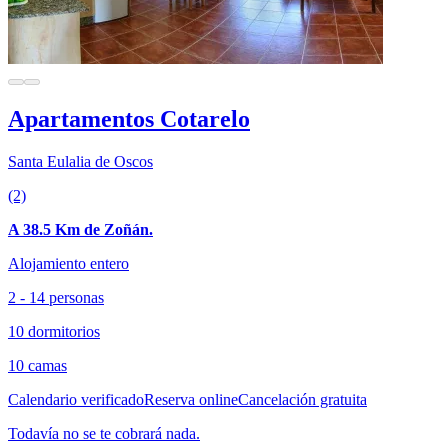
Apartamentos Cotarelo
Santa Eulalia de Oscos
(2)
A 38.5 Km de Zoñán.
Alojamiento entero
2 - 14 personas
10 dormitorios
10 camas
Calendario verificado
Reserva online
Cancelación gratuita
Todavía no se te cobrará nada.