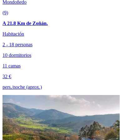
Mondoñedo
(9)
A 21.8 Km de Zoñán.
Habitación
2 - 18 personas
10 dormitorios
11 camas
32 €
pers./noche (aprox.)