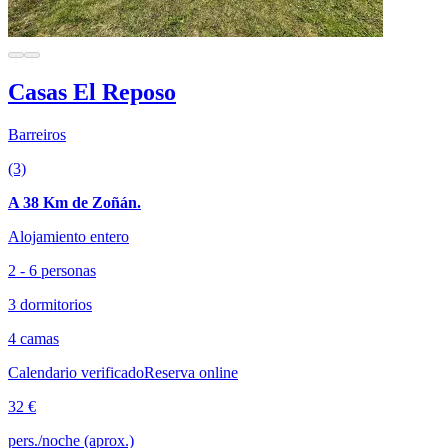
Casas El Reposo
Barreiros
(3)
A 38 Km de Zoñán.
Alojamiento entero
2 - 6 personas
3 dormitorios
4 camas
Calendario verificado
Reserva online
32 €
pers./noche (aprox.)