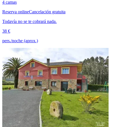
4 camas
Reserva online
Cancelación gratuita
Todavía no se te cobrará nada.
38 €
pers./noche (aprox.)