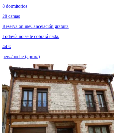
8 dormitorios
28 camas
Reserva online
Cancelación gratuita
Todavía no se te cobrará nada.
44 €
pers./noche (aprox.)