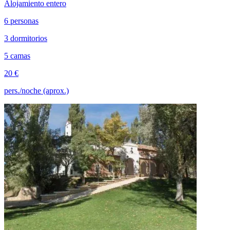
Alojamiento entero
6 personas
3 dormitorios
5 camas
20 €
pers./noche (aprox.)