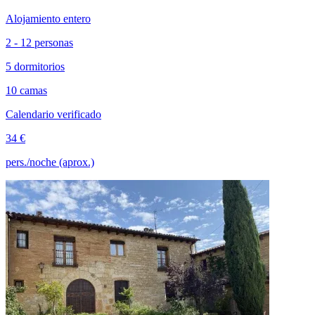
Alojamiento entero
2 - 12 personas
5 dormitorios
10 camas
Calendario verificado
34 €
pers./noche (aprox.)