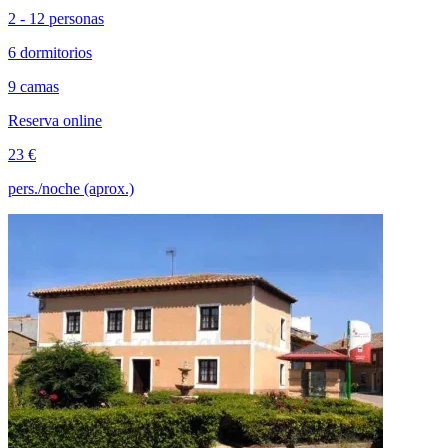
2 - 12 personas
6 dormitorios
9 camas
Reserva online
23 €
pers./noche (aprox.)