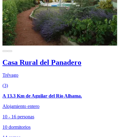
Casa Rural del Panadero
Trévago
(3)
A 13.3 Km de Aguilar del Río Alhama.
Alojamiento entero
10 - 16 personas
10 dormitorios