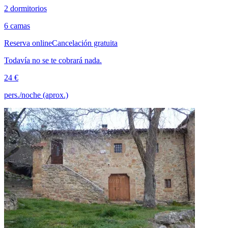
2 dormitorios
6 camas
Reserva online
Cancelación gratuita
Todavía no se te cobrará nada.
24 €
pers./noche (aprox.)