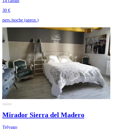
14 camas
30 €
pers./noche (aprox.)
Mirador Sierra del Madero
Trévago