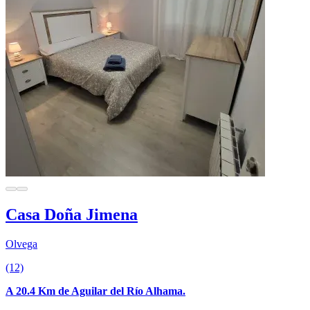
Casa Doña Jimena
Olvega
(12)
A 20.4 Km de Aguilar del Río Alhama.