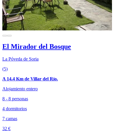
El Mirador del Bosque
La Póveda de Soria
(5)
A 14.4 Km de Villar del Río.
Alojamiento entero
8 - 8 personas
4 dormitorios
7 camas
32 €