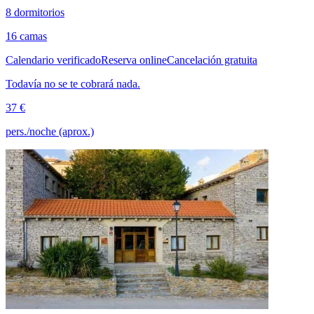
8 dormitorios
16 camas
Calendario verificado
Reserva online
Cancelación gratuita
Todavía no se te cobrará nada.
37 €
pers./noche (aprox.)