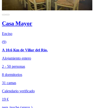
Casa Mayor
Enciso
(9)
A 10.6 Km de Villar del Río.
Alojamiento entero
2 - 50 personas
8 dormitorios
31 camas
Calendario verificado
19 €
pers./noche (aprox.)