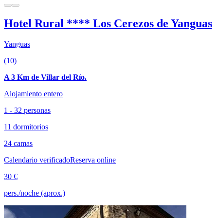
Hotel Rural **** Los Cerezos de Yanguas
Yanguas
(10)
A 3 Km de Villar del Río.
Alojamiento entero
1 - 32 personas
11 dormitorios
24 camas
Calendario verificado
Reserva online
30 €
pers./noche (aprox.)