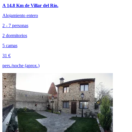
A 14.8 Km de Villar del Río.
Alojamiento entero
2 - 7 personas
2 dormitorios
5 camas
31 €
pers./noche (aprox.)