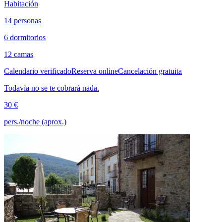
Habitación
14 personas
6 dormitorios
12 camas
Calendario verificado
Reserva online
Cancelación gratuita
Todavía no se te cobrará nada.
30 €
pers./noche (aprox.)