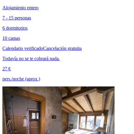
Alojamiento entero
7 - 15 personas
6 dormitorios
10 camas
Calendario verificado
Cancelación gratuita
Todavía no se te cobrará nada.
27 €
pers./noche (aprox.)